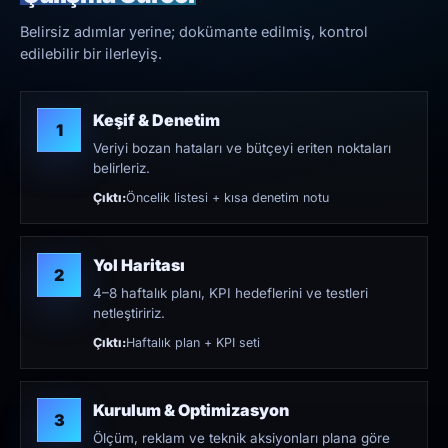
Belirsiz adımlar yerine; dokümante edilmiş, kontrol
edilebilir bir ilerleyiş.
Keşif & Denetim
1
Veriyi bozan hataları ve bütçeyi eriten noktaları
belirleriz.
Çıktı:
Öncelik listesi + kısa denetim notu
Yol Haritası
2
4–8 haftalık planı, KPI hedeflerini ve testleri
netleştiririz.
Çıktı:
Haftalık plan + KPI seti
Kurulum & Optimizasyon
3
Ölçüm, reklam ve teknik aksiyonları plana göre