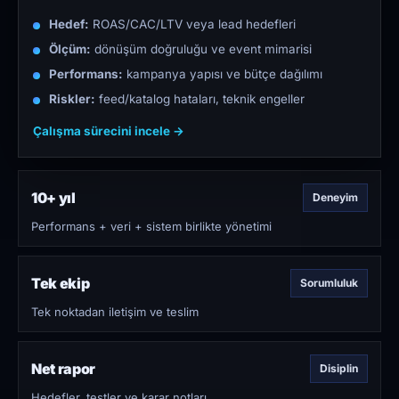
Hedef:
ROAS/CAC/LTV veya lead hedefleri
Ölçüm:
dönüşüm doğruluğu ve event mimarisi
Performans:
kampanya yapısı ve bütçe dağılımı
Riskler:
feed/katalog hataları, teknik engeller
Çalışma sürecini incele →
10+ yıl
Deneyim
Performans + veri + sistem birlikte yönetimi
Tek ekip
Sorumluluk
Tek noktadan iletişim ve teslim
Net rapor
Disiplin
Hedefler, testler ve karar notları