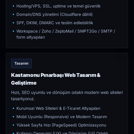
Hosting/VPS, SSL, uptime ve temel güvenlik
Domain/DNS yönetimi (Cloudflare dâhil)
SPF, DKIM, DMARC ve teslim edilebilirlik
Workspace / Zoho / ZeptoMail / SMPT2Go / SMTP /
form altyapıları
Tasarım
Kastamonu Pınarbaşı Web Tasarım &
Geliştirme
Hızlı, SEO uyumlu ve dönüşüm odaklı modern web siteleri
tasarlıyoruz.
Kurumsal Web Siteleri & E-Ticaret Altyapıları
Mobil Uyumlu (Responsive) ve Modern Tasarım
Yüksek Sayfa Hızı (PageSpeed) Optimizasyonu
Kullanıcı Deneyimi (UX) ve Dönüşüm (UI) Odaklı