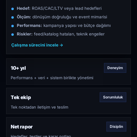
Hedef:
ROAS/CAC/LTV veya lead hedefleri
Ölçüm:
dönüşüm doğruluğu ve event mimarisi
Performans:
kampanya yapısı ve bütçe dağılımı
Riskler:
feed/katalog hataları, teknik engeller
Çalışma sürecini incele →
10+ yıl
Deneyim
Performans + veri + sistem birlikte yönetimi
Tek ekip
Sorumluluk
Tek noktadan iletişim ve teslim
Net rapor
Disiplin
Hedefler, testler ve karar notları