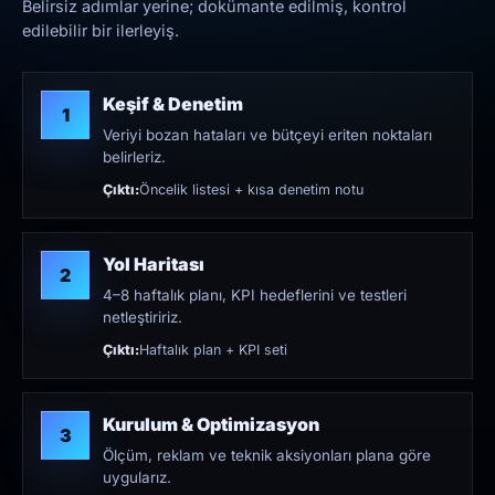
Belirsiz adımlar yerine; dokümante edilmiş, kontrol
edilebilir bir ilerleyiş.
Keşif & Denetim
1
Veriyi bozan hataları ve bütçeyi eriten noktaları
belirleriz.
Çıktı:
Öncelik listesi + kısa denetim notu
Yol Haritası
2
4–8 haftalık planı, KPI hedeflerini ve testleri
netleştiririz.
Çıktı:
Haftalık plan + KPI seti
Kurulum & Optimizasyon
3
Ölçüm, reklam ve teknik aksiyonları plana göre
uygularız.