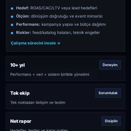
Hedef:
ROAS/CAC/LTV veya lead hedefleri
Ölçüm:
dönüşüm doğruluğu ve event mimarisi
Performans:
kampanya yapısı ve bütçe dağılımı
Riskler:
feed/katalog hataları, teknik engeller
Çalışma sürecini incele →
10+ yıl
Deneyim
Performans + veri + sistem birlikte yönetimi
Tek ekip
Sorumluluk
Tek noktadan iletişim ve teslim
Net rapor
Disiplin
Hedefler, testler ve karar notları