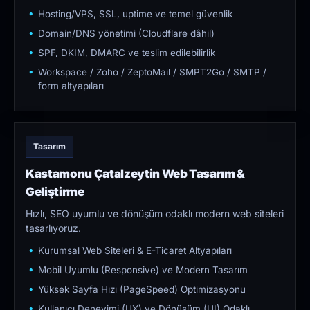
Hosting/VPS, SSL, uptime ve temel güvenlik
Domain/DNS yönetimi (Cloudflare dâhil)
SPF, DKIM, DMARC ve teslim edilebilirlik
Workspace / Zoho / ZeptoMail / SMPT2Go / SMTP /
form altyapıları
Tasarım
Kastamonu Çatalzeytin Web Tasarım &
Geliştirme
Hızlı, SEO uyumlu ve dönüşüm odaklı modern web siteleri
tasarlıyoruz.
Kurumsal Web Siteleri & E-Ticaret Altyapıları
Mobil Uyumlu (Responsive) ve Modern Tasarım
Yüksek Sayfa Hızı (PageSpeed) Optimizasyonu
Kullanıcı Deneyimi (UX) ve Dönüşüm (UI) Odaklı