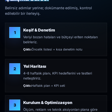
Belirsiz adımlar yerine; dokümante edilmiş, kontrol
edilebilir bir ilerleyiş.
Keşif & Denetim
1
Veriyi bozan hataları ve bütçeyi eriten noktaları
belirleriz.
Çıktı:
Öncelik listesi + kısa denetim notu
Yol Haritası
2
4–8 haftalık planı, KPI hedeflerini ve testleri
netleştiririz.
Çıktı:
Haftalık plan + KPI seti
Kurulum & Optimizasyon
3
Ölçüm, reklam ve teknik aksiyonları plana göre