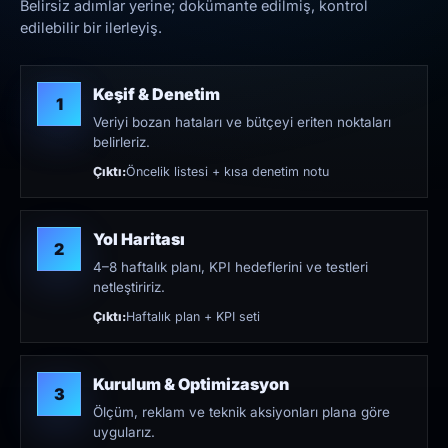
Belirsiz adımlar yerine; dokümante edilmiş, kontrol
edilebilir bir ilerleyiş.
Keşif & Denetim
1
Veriyi bozan hataları ve bütçeyi eriten noktaları
belirleriz.
Çıktı:
Öncelik listesi + kısa denetim notu
Yol Haritası
2
4–8 haftalık planı, KPI hedeflerini ve testleri
netleştiririz.
Çıktı:
Haftalık plan + KPI seti
Kurulum & Optimizasyon
3
Ölçüm, reklam ve teknik aksiyonları plana göre
uygularız.