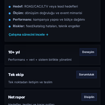
Hedef:
ROAS/CAC/LTV veya lead hedefleri
Ölçüm:
dönüşüm doğruluğu ve event mimarisi
Performans:
kampanya yapısı ve bütçe dağılımı
Riskler:
feed/katalog hataları, teknik engeller
Çalışma sürecini incele →
10+ yıl
Deneyim
Performans + veri + sistem birlikte yönetimi
Tek ekip
Sorumluluk
Tek noktadan iletişim ve teslim
Net rapor
Disiplin
Hedefler, testler ve karar notları