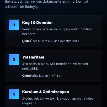
Belirsiz adımlar yerine; dokümante edilmiş, kontrol
edilebilir bir ilerleyiş.
Keşif & Denetim
1
Veriyi bozan hataları ve bütçeyi eriten noktaları
belirleriz.
Çıktı:
Öncelik listesi + kısa denetim notu
Yol Haritası
2
4–8 haftalık planı, KPI hedeflerini ve testleri
netleştiririz.
Çıktı:
Haftalık plan + KPI seti
Kurulum & Optimizasyon
3
Ölçüm, reklam ve teknik aksiyonları plana göre
uygularız.