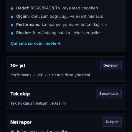
Hedef:
ROAS/CAC/LTV veya lead hedefleri
Ölçüm:
dönüşüm doğruluğu ve event mimarisi
Performans:
kampanya yapısı ve bütçe dağılımı
Riskler:
feed/katalog hataları, teknik engeller
Çalışma sürecini incele →
10+ yıl
Deneyim
Performans + veri + sistem birlikte yönetimi
Tek ekip
Sorumluluk
Tek noktadan iletişim ve teslim
Net rapor
Disiplin
Hedefler, testler ve karar notları