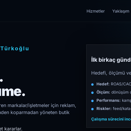
Hizmetler
Yaklaşım
/
Türkoğlu
İlk birkaç günde
.
Hedefi, ölçümü ve 
Hedef:
ROAS/CAC/L
üme.
Ölçüm:
dönüşüm d
Performans:
kampa
n markalar/işletmeler için reklam,
Riskler:
feed/katal
irinden koparmadan yöneten butik
Çalışma sürecini in
t kararlar.