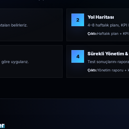
Yol Haritası
2
aları belirleriz.
4–8 haftalık planı, KPI h
Çıktı:
Haftalık plan + KPI
Sürekli Yönetim &
4
 göre uygularız.
Test sonuçlarını rapora 
Çıktı:
Yönetim raporu + k
er