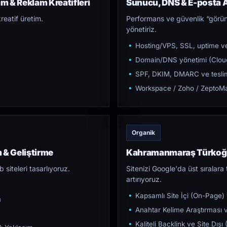
 & Reklam Kreatifleri
Sunucu, DNS & E-posta A
reatif üretim.
Performans ve güvenlik “görün
yönetiriz.
Hosting/VPS, SSL, uptime ve
Domain/DNS yönetimi (Cloud
SPF, DKIM, DMARC ve teslim e
Workspace / Zoho / ZeptoMai
Organik
& Geliştirme
Kahramanmaraş Türkoğ
iteleri tasarlıyoruz.
Sitenizi Google'da üst sıralara t
artırıyoruz.
Kapsamlı Site İçi (On-Page)
m
Anahtar Kelime Araştırması ve
Kaliteli Backlink ve Site Dış