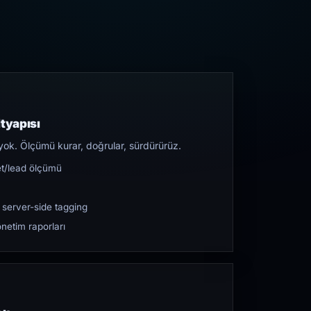
tyapısı
yok. Ölçümü kurar, doğrular, sürdürürüz.
et/lead ölçümü
 server-side tagging
netim raporları