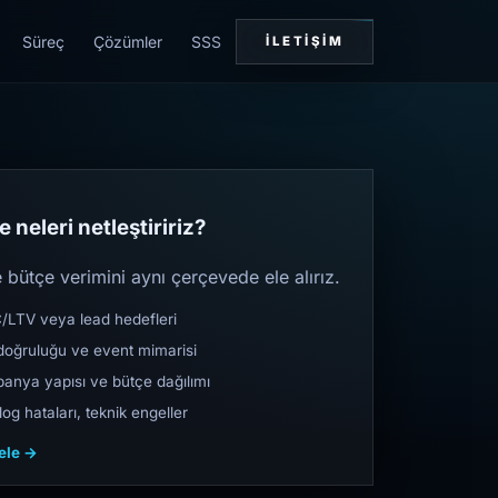
Süreç
Çözümler
SSS
İLETIŞIM
 neleri netleştiririz?
bütçe verimini aynı çerçevede ele alırız.
TV veya lead hedefleri
oğruluğu ve event mimarisi
nya yapısı ve bütçe dağılımı
og hataları, teknik engeller
cele →