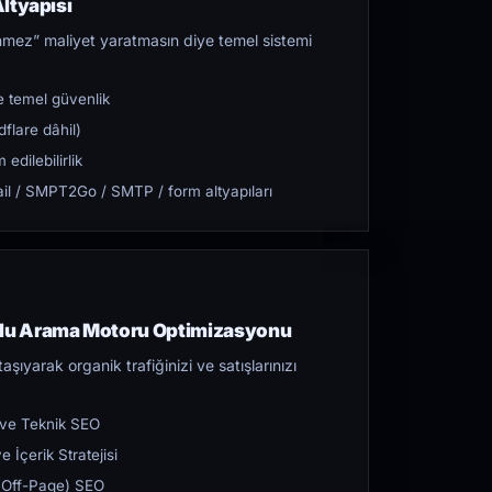
ltyapısı
mez” maliyet yaratmasın diye temel sistemi
 temel güvenlik
flare dâhil)
dilebilirlik
l / SMPT2Go / SMTP / form altyapıları
lu Arama Motoru Optimizasyonu
aşıyarak organik trafiğinizi ve satışlarınızı
 ve Teknik SEO
 İçerik Stratejisi
ı (Off-Page) SEO