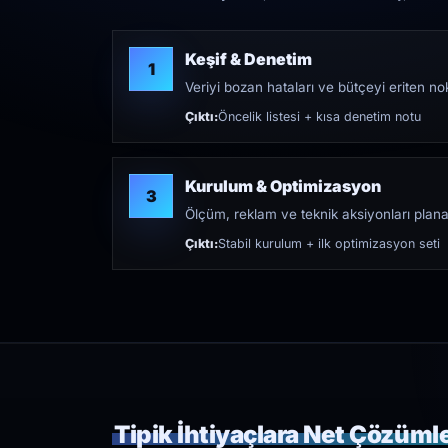
Keşif & Denetim
1
Veriyi bozan hataları ve bütçeyi eriten nokt
Çıktı:
Öncelik listesi + kısa denetim notu
Kurulum & Optimizasyon
3
Ölçüm, reklam ve teknik aksiyonları plana
Çıktı:
Stabil kurulum + ilk optimizasyon seti
Tipik İhtiyaçlara Net Çözüml