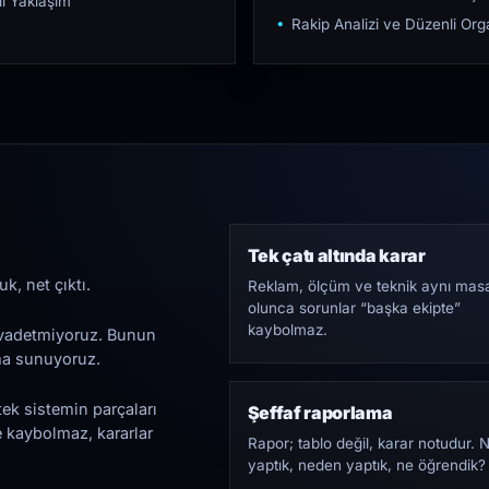
ı Yaklaşım
Rakip Analizi ve Düzenli O
Tek çatı altında karar
k, net çıktı.
Reklam, ölçüm ve teknik aynı mas
olunca sorunlar “başka ekipte”
kaybolmaz.
i vadetmiyoruz. Bunun
ama sunuyoruz.
tek sistemin parçaları
Şeffaf raporlama
e kaybolmaz, kararlar
Rapor; tablo değil, karar notudur. 
yaptık, neden yaptık, ne öğrendik?