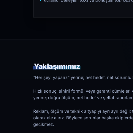
Kullanıcı Deneyimi (UX) ve Dönüşüm (UI) Odakl
Yaklaşımımız
“Her şeyi yaparız” yerine; net hedef, net sorumlulu
Hızlı sonuç, sihirli formül veya garanti cümleler
yerine; doğru ölçüm, net hedef ve şeffaf raporl
Reklam, ölçüm ve teknik altyapıyı ayrı ayrı değil; 
olarak ele alırız. Böylece sorunlar başka ekiplerd
gecikmez.