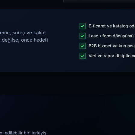
E-ticaret ve katalog od
eme, süreç ve kalite
Lead / form dönüşümü a
t değilse, önce hedefi
B2B hizmet ve kurumsa
Veri ve rapor disiplini
edilebilir bir ilerleyiş.