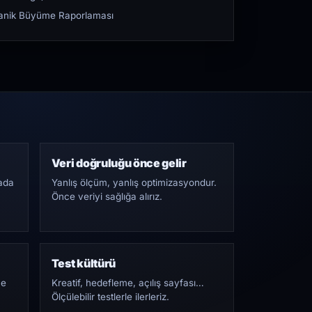
rganik Büyüme Raporlaması
Veri doğruluğu önce gelir
ada
Yanlış ölçüm, yanlış optimizasyondur.
Önce veriyi sağlığa alırız.
Test kültürü
Ne
Kreatif, hedefleme, açılış sayfası…
Ölçülebilir testlerle ilerleriz.