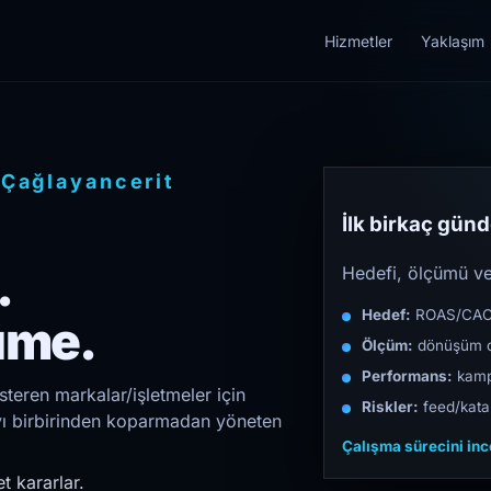
Hizmetler
Yaklaşım
/
Çağlayancerit
İlk birkaç günde
.
Hedefi, ölçümü ve 
Hedef:
ROAS/CAC/L
üme.
Ölçüm:
dönüşüm d
Performans:
kampa
teren markalar/işletmeler için
Riskler:
feed/katal
ıyı birbirinden koparmadan yöneten
Çalışma sürecini in
t kararlar.