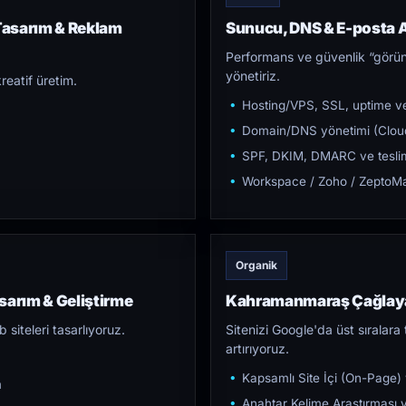
Tasarım & Reklam
Sunucu, DNS & E-posta A
Performans ve güvenlik “görün
yönetiriz.
reatif üretim.
Hosting/VPS, SSL, uptime ve
Domain/DNS yönetimi (Cloud
SPF, DKIM, DMARC ve teslim e
Workspace / Zoho / ZeptoMai
Organik
arım & Geliştirme
Kahramanmaraş Çağlaya
iteleri tasarlıyoruz.
Sitenizi Google'da üst sıralara t
artırıyoruz.
Kapsamlı Site İçi (On-Page)
m
Anahtar Kelime Araştırması ve