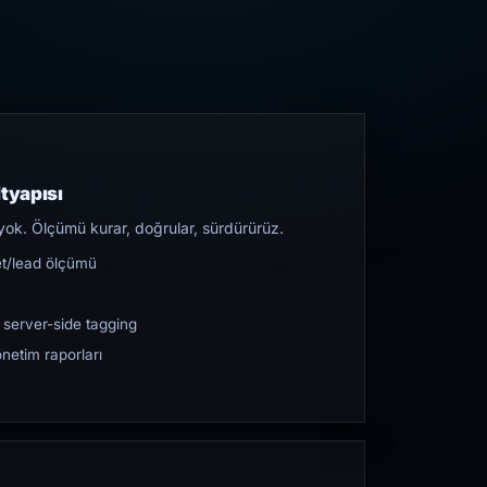
tyapısı
yok. Ölçümü kurar, doğrular, sürdürürüz.
et/lead ölçümü
 server-side tagging
netim raporları