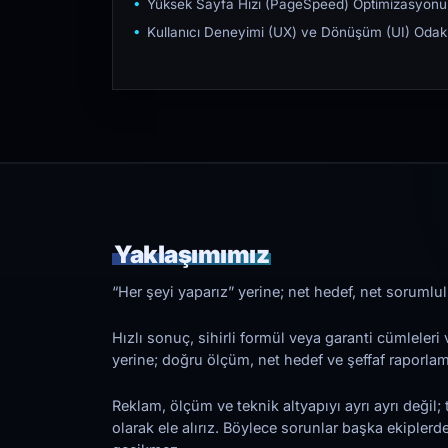
Yüksek Sayfa Hızı (PageSpeed) Optimizasyonu
Kullanıcı Deneyimi (UX) ve Dönüşüm (UI) Odakl
Yaklaşımımız
“Her şeyi yaparız” yerine; net hedef, net sorumlulu
Hızlı sonuç, sihirli formül veya garanti cümleler
yerine; doğru ölçüm, net hedef ve şeffaf raporl
Reklam, ölçüm ve teknik altyapıyı ayrı ayrı değil; 
olarak ele alırız. Böylece sorunlar başka ekiplerd