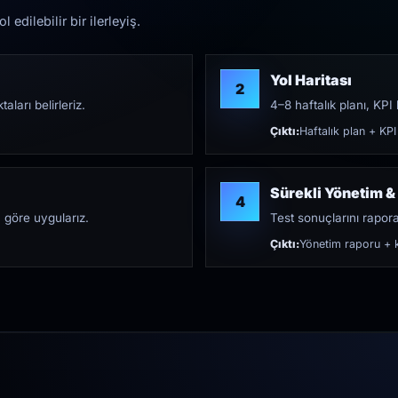
edilebilir bir ilerleyiş.
Yol Haritası
2
aları belirleriz.
4–8 haftalık planı, KPI h
Çıktı:
Haftalık plan + KPI
Sürekli Yönetim &
4
 göre uygularız.
Test sonuçlarını rapora 
Çıktı:
Yönetim raporu + k