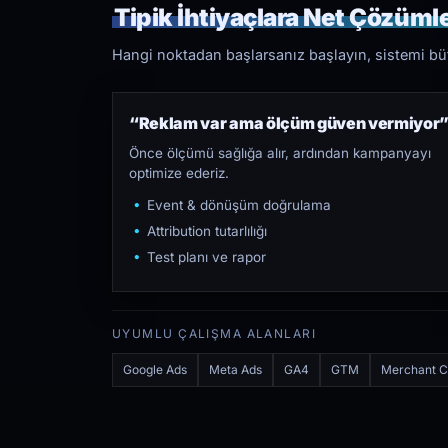
Tipik İhtiyaçlara Net Çözüml
Hangi noktadan başlarsanız başlayın, sistemi bütü
“Reklam var ama ölçüm güven vermiyor
Önce ölçümü sağlığa alır, ardından kampanyayı
optimize ederiz.
Event & dönüşüm doğrulama
Attribution tutarlılığı
Test planı ve rapor
UYUMLU ÇALIŞMA ALANLARI
Google Ads
Meta Ads
GA4
GTM
Merchant C