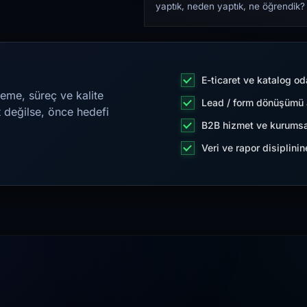
yaptık, neden yaptık, ne öğrendik?
E-ticaret ve katalog od
eme, süreç ve kalite
Lead / form dönüşümü a
t değilse, önce hedefi
B2B hizmet ve kurumsa
Veri ve rapor disiplini