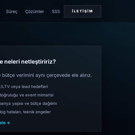
Süreç
Çözümler
SSS
İLETIŞIM
 neleri netleştiririz?
bütçe verimini aynı çerçevede ele alırız.
TV veya lead hedefleri
oğruluğu ve event mimarisi
nya yapısı ve bütçe dağılımı
og hataları, teknik engeller
cele →