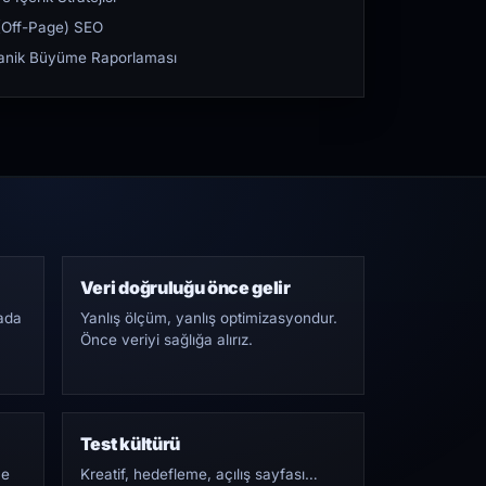
ı (Off-Page) SEO
rganik Büyüme Raporlaması
Veri doğruluğu önce gelir
ada
Yanlış ölçüm, yanlış optimizasyondur.
Önce veriyi sağlığa alırız.
Test kültürü
Ne
Kreatif, hedefleme, açılış sayfası…