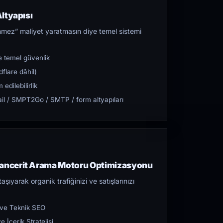
ltyapısı
mez” maliyet yaratmasın diye temel sistemi
 temel güvenlik
flare dâhil)
dilebilirlik
l / SMPT2Go / SMTP / form altyapıları
ncerit Arama Motoru Optimizasyonu
aşıyarak organik trafiğinizi ve satışlarınızı
 ve Teknik SEO
 İçerik Stratejisi