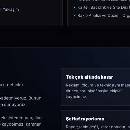
Kaliteli Backlink ve Site Dış
ı Yaklaşım
Rakip Analizi ve Düzenli O
Tek çatı altında karar
k, net çıktı.
Reklam, ölçüm ve teknik aynı mas
olunca sorunlar “başka ekipte”
kaybolmaz.
i vadetmiyoruz. Bunun
ama sunuyoruz.
tek sistemin parçaları
Şeffaf raporlama
e kaybolmaz, kararlar
Rapor; tablo değil, karar notudur. 