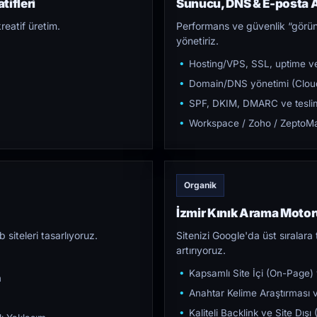
tifleri
Sunucu, DNS & E-posta A
reatif üretim.
Performans ve güvenlik “görün
yönetiriz.
Hosting/VPS, SSL, uptime ve
Domain/DNS yönetimi (Cloud
SPF, DKIM, DMARC ve teslim e
Workspace / Zoho / ZeptoMai
Organik
İzmir Kınık Arama Moto
iteleri tasarlıyoruz.
Sitenizi Google'da üst sıralara t
artırıyoruz.
Kapsamlı Site İçi (On-Page)
m
Anahtar Kelime Araştırması ve
Kaliteli Backlink ve Site Dış