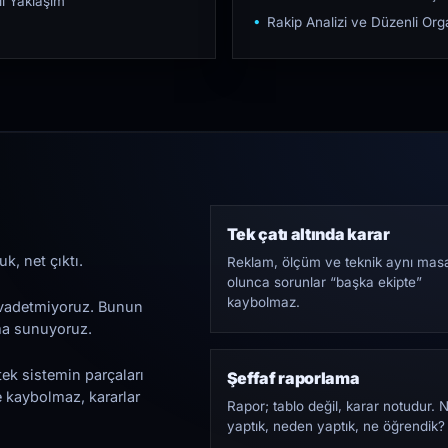
ı Yaklaşım
Rakip Analizi ve Düzenli O
Tek çatı altında karar
k, net çıktı.
Reklam, ölçüm ve teknik aynı mas
olunca sorunlar “başka ekipte”
kaybolmaz.
i vadetmiyoruz. Bunun
ama sunuyoruz.
tek sistemin parçaları
Şeffaf raporlama
e kaybolmaz, kararlar
Rapor; tablo değil, karar notudur. 
yaptık, neden yaptık, ne öğrendik?