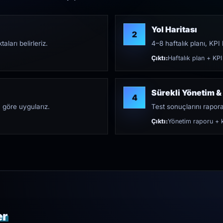
Yol Haritası
2
aları belirleriz.
4–8 haftalık planı, KPI h
Çıktı:
Haftalık plan + KPI
Sürekli Yönetim &
4
 göre uygularız.
Test sonuçlarını rapora 
Çıktı:
Yönetim raporu + k
er