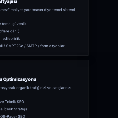
ltyapısı
mez” maliyet yaratmasın diye temel sistemi
 temel güvenlik
flare dâhil)
dilebilirlik
l / SMPT2Go / SMTP / form altyapıları
ru Optimizasyonu
aşıyarak organik trafiğinizi ve satışlarınızı
 ve Teknik SEO
 İçerik Stratejisi
ı (Off-Page) SEO