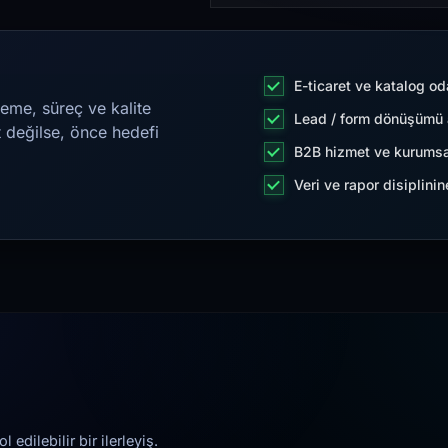
E-ticaret ve katalog od
eme, süreç ve kalite
Lead / form dönüşümü a
t değilse, önce hedefi
B2B hizmet ve kurumsa
Veri ve rapor disiplini
edilebilir bir ilerleyiş.