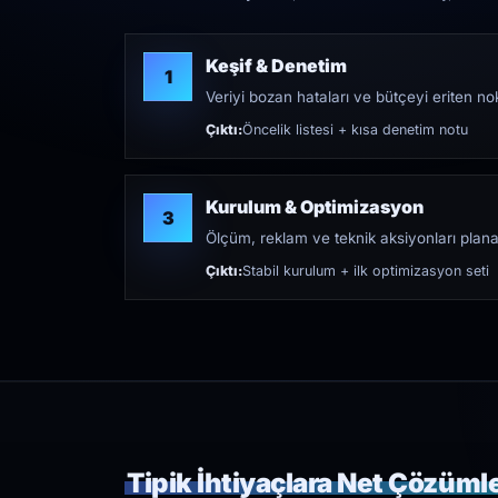
Keşif & Denetim
1
Veriyi bozan hataları ve bütçeyi eriten nokt
Çıktı:
Öncelik listesi + kısa denetim notu
Kurulum & Optimizasyon
3
Ölçüm, reklam ve teknik aksiyonları plana
Çıktı:
Stabil kurulum + ilk optimizasyon seti
Tipik İhtiyaçlara Net Çözüml