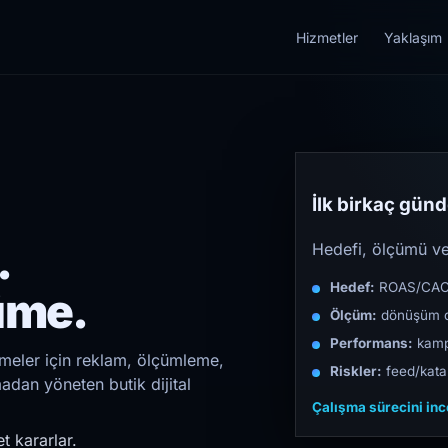
Hizmetler
Yaklaşım
İlk birkaç günde
.
Hedefi, ölçümü ve 
Hedef:
ROAS/CAC/L
üme.
Ölçüm:
dönüşüm d
Performans:
kampa
etmeler için reklam, ölçümleme,
Riskler:
feed/katal
madan yöneten butik dijital
Çalışma sürecini in
t kararlar.