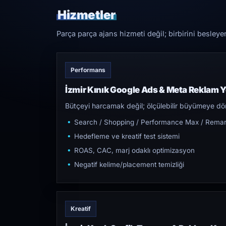
Hizmetler
Parça parça ajans hizmeti değil; birbirini besleye
Performans
İzmir Kınık Google Ads & Meta Reklam 
Bütçeyi harcamak değil; ölçülebilir büyümeye dön
Search / Shopping / Performance Max / Remar
Hedefleme ve kreatif test sistemi
ROAS, CAC, marj odaklı optimizasyon
Negatif kelime/placement temizliği
Kreatif