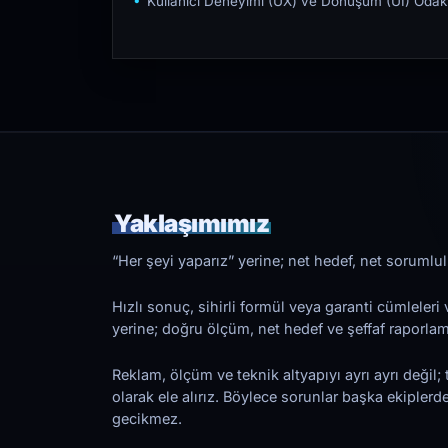
Kullanıcı Deneyimi (UX) ve Dönüşüm (UI) Odakl
Yaklaşımımız
“Her şeyi yaparız” yerine; net hedef, net sorumlulu
Hızlı sonuç, sihirli formül veya garanti cümleler
yerine; doğru ölçüm, net hedef ve şeffaf raporl
Reklam, ölçüm ve teknik altyapıyı ayrı ayrı değil; 
olarak ele alırız. Böylece sorunlar başka ekiplerd
gecikmez.