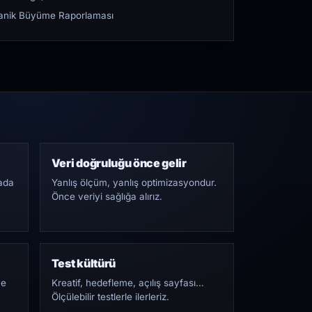
rganik Büyüme Raporlaması
Veri doğruluğu önce gelir
ada
Yanlış ölçüm, yanlış optimizasyondur.
Önce veriyi sağlığa alırız.
Test kültürü
Ne
Kreatif, hedefleme, açılış sayfası…
Ölçülebilir testlerle ilerleriz.