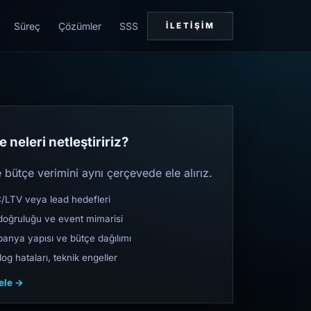
Süreç
Çözümler
SSS
İLETIŞIM
 neleri netleştiririz?
bütçe verimini aynı çerçevede ele alırız.
TV veya lead hedefleri
oğruluğu ve event mimarisi
nya yapısı ve bütçe dağılımı
og hataları, teknik engeller
cele →