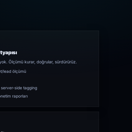
tyapısı
yok. Ölçümü kurar, doğrular, sürdürürüz.
et/lead ölçümü
 server-side tagging
netim raporları