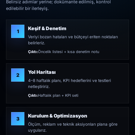
Belirsiz adımlar yerine; dokümante edilmiş, kontrol
edilebilir bir ilerleyiş.
Keşif & Denetim
1
Veriyi bozan hataları ve bütçeyi eriten noktaları
belirleriz.
Çıktı:
Öncelik listesi + kısa denetim notu
Yol Haritası
2
4–8 haftalık planı, KPI hedeflerini ve testleri
netleştiririz.
Çıktı:
Haftalık plan + KPI seti
Kurulum & Optimizasyon
3
Ölçüm, reklam ve teknik aksiyonları plana göre
uygularız.