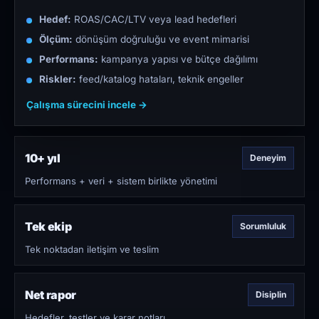
Hedef:
ROAS/CAC/LTV veya lead hedefleri
Ölçüm:
dönüşüm doğruluğu ve event mimarisi
Performans:
kampanya yapısı ve bütçe dağılımı
Riskler:
feed/katalog hataları, teknik engeller
Çalışma sürecini incele →
10+ yıl
Deneyim
Performans + veri + sistem birlikte yönetimi
Tek ekip
Sorumluluk
Tek noktadan iletişim ve teslim
Net rapor
Disiplin
Hedefler, testler ve karar notları