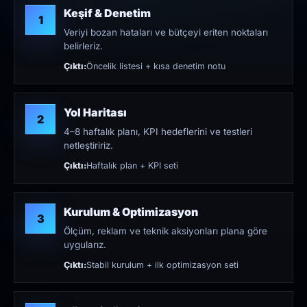
Keşif & Denetim
1
Veriyi bozan hataları ve bütçeyi eriten noktaları
belirleriz.
Çıktı:
Öncelik listesi + kısa denetim notu
Yol Haritası
2
4–8 haftalık planı, KPI hedeflerini ve testleri
netleştiririz.
Çıktı:
Haftalık plan + KPI seti
Kurulum & Optimizasyon
3
Ölçüm, reklam ve teknik aksiyonları plana göre
uygularız.
Çıktı:
Stabil kurulum + ilk optimizasyon seti