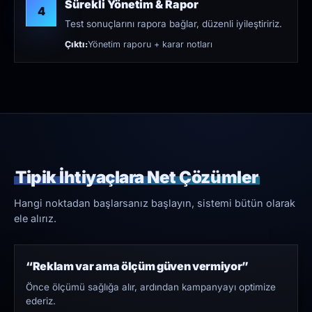
Sürekli Yönetim & Rapor
4
Test sonuçlarını rapora bağlar, düzenli iyileştiririz.
Çıktı:
Yönetim raporu + karar notları
Tipik İhtiyaçlara Net Çözümler
Hangi noktadan başlarsanız başlayın, sistemi bütün olarak
ele alırız.
“Reklam var ama ölçüm güven vermiyor”
Önce ölçümü sağlığa alır, ardından kampanyayı optimize
ederiz.