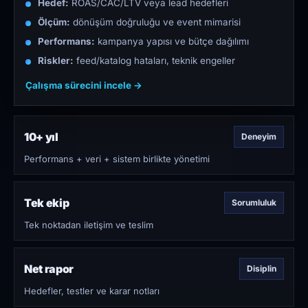
Hedef:
ROAS/CAC/LTV veya lead hedefleri
Ölçüm:
dönüşüm doğruluğu ve event mimarisi
Performans:
kampanya yapısı ve bütçe dağılımı
Riskler:
feed/katalog hataları, teknik engeller
Çalışma sürecini incele →
10+ yıl
Deneyim
Performans + veri + sistem birlikte yönetimi
Tek ekip
Sorumluluk
Tek noktadan iletişim ve teslim
Net rapor
Disiplin
Hedefler, testler ve karar notları