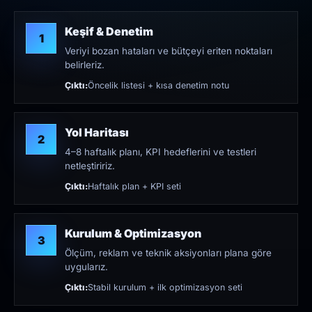
Keşif & Denetim
1
Veriyi bozan hataları ve bütçeyi eriten noktaları
belirleriz.
Çıktı:
Öncelik listesi + kısa denetim notu
Yol Haritası
2
4–8 haftalık planı, KPI hedeflerini ve testleri
netleştiririz.
Çıktı:
Haftalık plan + KPI seti
Kurulum & Optimizasyon
3
Ölçüm, reklam ve teknik aksiyonları plana göre
uygularız.
Çıktı:
Stabil kurulum + ilk optimizasyon seti