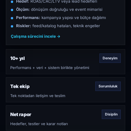
Hedef:
ROAS/CAC/LTV veya lead hedefleri
Ölçüm:
dönüşüm doğruluğu ve event mimarisi
Performans:
kampanya yapısı ve bütçe dağılımı
Riskler:
feed/katalog hataları, teknik engeller
Çalışma sürecini incele →
10+ yıl
Deneyim
Performans + veri + sistem birlikte yönetimi
Tek ekip
Sorumluluk
Tek noktadan iletişim ve teslim
Net rapor
Disiplin
Hedefler, testler ve karar notları