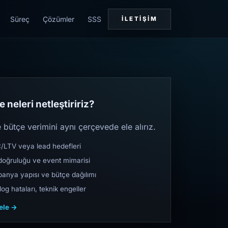
Süreç
Çözümler
SSS
İLETIŞIM
 neleri netleştiririz?
bütçe verimini aynı çerçevede ele alırız.
TV veya lead hedefleri
oğruluğu ve event mimarisi
nya yapısı ve bütçe dağılımı
og hataları, teknik engeller
cele →