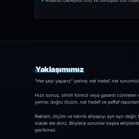
Kullanıcı Deneyimi (UX) ve Dönüşüm (UI) Odakl
Yaklaşımımız
“Her şeyi yaparız” yerine; net hedef, net sorumlulu
Hızlı sonuç, sihirli formül veya garanti cümleler
yerine; doğru ölçüm, net hedef ve şeffaf raporl
Reklam, ölçüm ve teknik altyapıyı ayrı ayrı değil; 
olarak ele alırız. Böylece sorunlar başka ekiplerd
gecikmez.