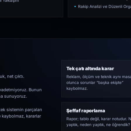
ı Yaklaşım
Rakip Analizi ve Düzenli O
Tek çatı altında karar
k, net çıktı.
Reklam, ölçüm ve teknik aynı mas
olunca sorunlar “başka ekipte”
kaybolmaz.
i vadetmiyoruz. Bunun
ama sunuyoruz.
tek sistemin parçaları
Şeffaf raporlama
e kaybolmaz, kararlar
Rapor; tablo değil, karar notudur. 
yaptık, neden yaptık, ne öğrendik?