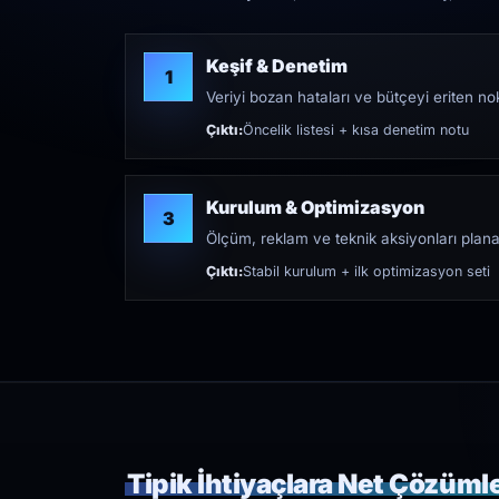
Keşif & Denetim
1
Veriyi bozan hataları ve bütçeyi eriten nokt
Çıktı:
Öncelik listesi + kısa denetim notu
Kurulum & Optimizasyon
3
Ölçüm, reklam ve teknik aksiyonları plana
Çıktı:
Stabil kurulum + ilk optimizasyon seti
Tipik İhtiyaçlara Net Çözüml