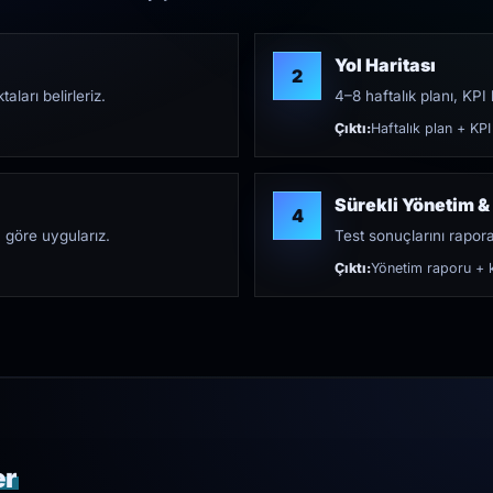
Yol Haritası
2
aları belirleriz.
4–8 haftalık planı, KPI h
Çıktı:
Haftalık plan + KPI
Sürekli Yönetim &
4
 göre uygularız.
Test sonuçlarını rapora 
Çıktı:
Yönetim raporu + k
er