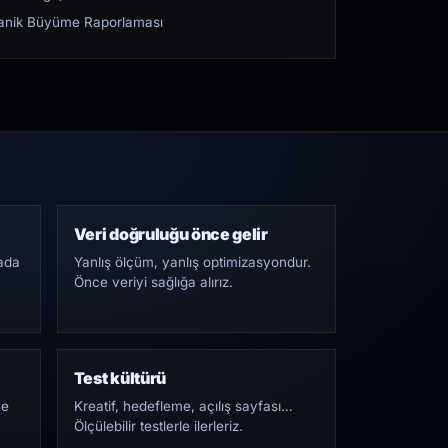
rganik Büyüme Raporlaması
Veri doğruluğu önce gelir
ada
Yanlış ölçüm, yanlış optimizasyondur.
Önce veriyi sağlığa alırız.
Test kültürü
Ne
Kreatif, hedefleme, açılış sayfası…
Ölçülebilir testlerle ilerleriz.