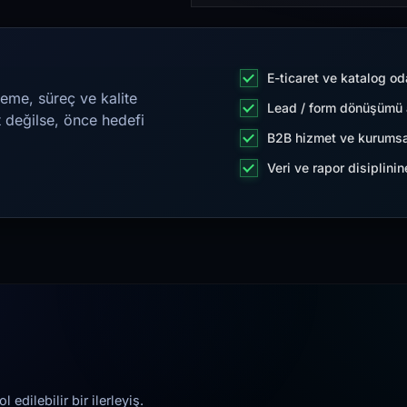
E-ticaret ve katalog od
eme, süreç ve kalite
Lead / form dönüşümü a
t değilse, önce hedefi
B2B hizmet ve kurumsa
Veri ve rapor disiplini
edilebilir bir ilerleyiş.