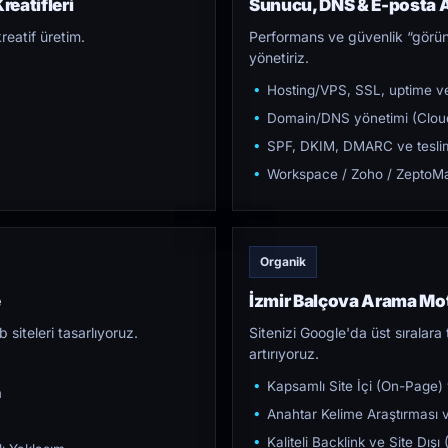
reatifleri
Sunucu, DNS & E-posta A
reatif üretim.
Performans ve güvenlik “görün
yönetiriz.
Hosting/VPS, SSL, uptime ve
Domain/DNS yönetimi (Cloud
SPF, DKIM, DMARC ve teslim e
Workspace / Zoho / ZeptoMai
Organik
e
İzmir Balçova Arama Mo
iteleri tasarlıyoruz.
Sitenizi Google'da üst sıralara t
artırıyoruz.
Kapsamlı Site İçi (On-Page)
m
Anahtar Kelime Araştırması ve
Kaliteli Backlink ve Site Dış