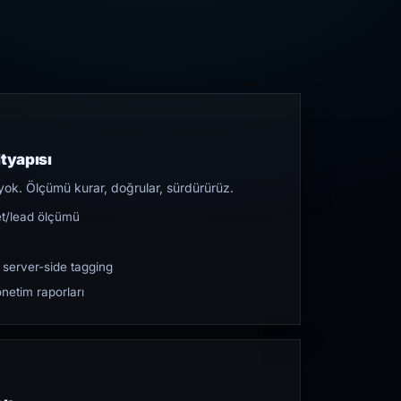
tyapısı
yok. Ölçümü kurar, doğrular, sürdürürüz.
et/lead ölçümü
 server-side tagging
netim raporları