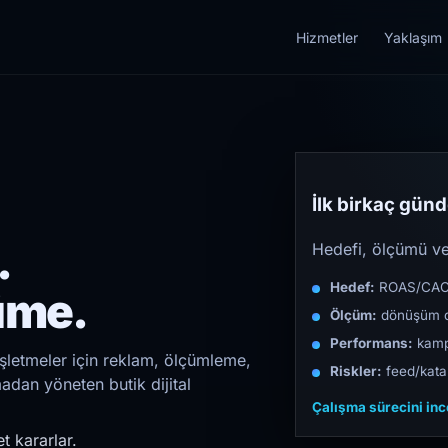
Hizmetler
Yaklaşım
İlk birkaç günde
.
Hedefi, ölçümü ve 
Hedef:
ROAS/CAC/L
üme.
Ölçüm:
dönüşüm d
Performans:
kampa
işletmeler için reklam, ölçümleme,
Riskler:
feed/katal
madan yöneten butik dijital
Çalışma sürecini in
t kararlar.