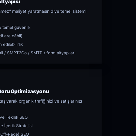
ltyapısı
mez” maliyet yaratmasın diye temel sistemi
 temel güvenlik
flare dâhil)
dilebilirlik
l / SMPT2Go / SMTP / form altyapıları
toru Optimizasyonu
aşıyarak organik trafiğinizi ve satışlarınızı
 ve Teknik SEO
 İçerik Stratejisi
ı (Off-Page) SEO