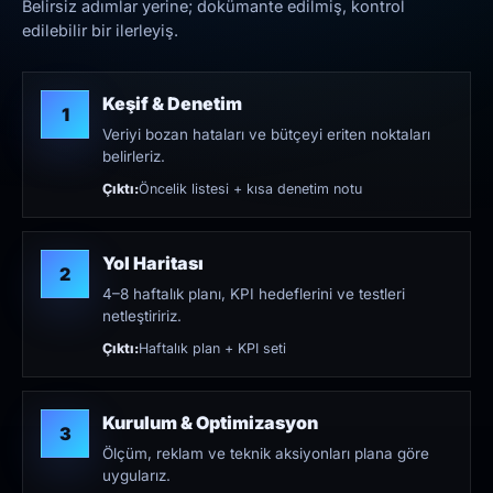
Belirsiz adımlar yerine; dokümante edilmiş, kontrol
edilebilir bir ilerleyiş.
Keşif & Denetim
1
Veriyi bozan hataları ve bütçeyi eriten noktaları
belirleriz.
Çıktı:
Öncelik listesi + kısa denetim notu
Yol Haritası
2
4–8 haftalık planı, KPI hedeflerini ve testleri
netleştiririz.
Çıktı:
Haftalık plan + KPI seti
Kurulum & Optimizasyon
3
Ölçüm, reklam ve teknik aksiyonları plana göre
uygularız.