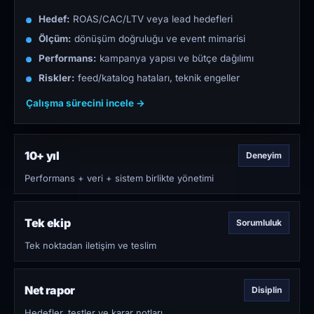
Hedef:
ROAS/CAC/LTV veya lead hedefleri
Ölçüm:
dönüşüm doğruluğu ve event mimarisi
Performans:
kampanya yapısı ve bütçe dağılımı
Riskler:
feed/katalog hataları, teknik engeller
Çalışma sürecini incele →
10+ yıl
Deneyim
Performans + veri + sistem birlikte yönetimi
Tek ekip
Sorumluluk
Tek noktadan iletişim ve teslim
Net rapor
Disiplin
Hedefler, testler ve karar notları