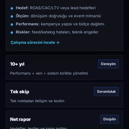
Hedef:
ROAS/CAC/LTV veya lead hedefleri
Ölçüm:
dönüşüm doğruluğu ve event mimarisi
Performans:
kampanya yapısı ve bütçe dağılımı
Riskler:
feed/katalog hataları, teknik engeller
Çalışma sürecini incele →
10+ yıl
Deneyim
Performans + veri + sistem birlikte yönetimi
Tek ekip
Sorumluluk
Tek noktadan iletişim ve teslim
Net rapor
Disiplin
Hedefler, testler ve karar notları