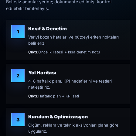
Belirsiz adımlar yerine; dokümante edilmiş, kontrol
edilebilir bir ilerleyiş.
Keşif & Denetim
1
Veriyi bozan hataları ve bütçeyi eriten noktaları
belirleriz.
Çıktı:
Öncelik listesi + kısa denetim notu
Yol Haritası
2
4–8 haftalık planı, KPI hedeflerini ve testleri
netleştiririz.
Çıktı:
Haftalık plan + KPI seti
Kurulum & Optimizasyon
3
Ölçüm, reklam ve teknik aksiyonları plana göre
uygularız.