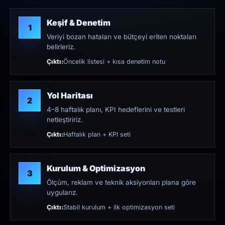
Keşif & Denetim
1
Veriyi bozan hataları ve bütçeyi eriten noktaları
belirleriz.
Çıktı:
Öncelik listesi + kısa denetim notu
Yol Haritası
2
4–8 haftalık planı, KPI hedeflerini ve testleri
netleştiririz.
Çıktı:
Haftalık plan + KPI seti
Kurulum & Optimizasyon
3
Ölçüm, reklam ve teknik aksiyonları plana göre
uygularız.
Çıktı:
Stabil kurulum + ilk optimizasyon seti