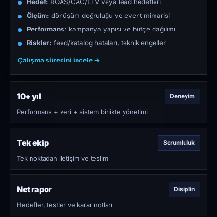
Hedef:
ROAS/CAC/LTV veya lead hedefleri
Ölçüm:
dönüşüm doğruluğu ve event mimarisi
Performans:
kampanya yapısı ve bütçe dağılımı
Riskler:
feed/katalog hataları, teknik engeller
Çalışma sürecini incele →
10+ yıl
Deneyim
Performans + veri + sistem birlikte yönetimi
Tek ekip
Sorumluluk
Tek noktadan iletişim ve teslim
Net rapor
Disiplin
Hedefler, testler ve karar notları