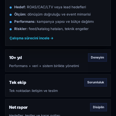
Hedef:
ROAS/CAC/LTV veya lead hedefleri
Ölçüm:
dönüşüm doğruluğu ve event mimarisi
Performans:
kampanya yapısı ve bütçe dağılımı
Riskler:
feed/katalog hataları, teknik engeller
Çalışma sürecini incele →
10+ yıl
Deneyim
Performans + veri + sistem birlikte yönetimi
Tek ekip
Sorumluluk
Tek noktadan iletişim ve teslim
Net rapor
Disiplin
Hedefler, testler ve karar notları