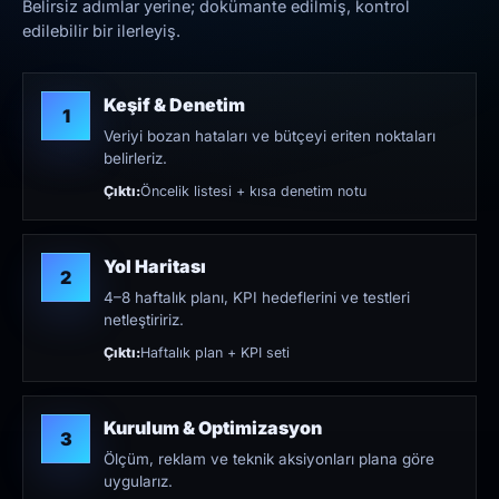
Belirsiz adımlar yerine; dokümante edilmiş, kontrol
edilebilir bir ilerleyiş.
Keşif & Denetim
1
Veriyi bozan hataları ve bütçeyi eriten noktaları
belirleriz.
Çıktı:
Öncelik listesi + kısa denetim notu
Yol Haritası
2
4–8 haftalık planı, KPI hedeflerini ve testleri
netleştiririz.
Çıktı:
Haftalık plan + KPI seti
Kurulum & Optimizasyon
3
Ölçüm, reklam ve teknik aksiyonları plana göre
uygularız.