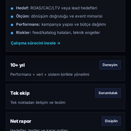
Hedef:
ROAS/CAC/LTV veya lead hedefleri
Ölçüm:
dönüşüm doğruluğu ve event mimarisi
Performans:
kampanya yapısı ve bütçe dağılımı
Riskler:
feed/katalog hataları, teknik engeller
Çalışma sürecini incele →
10+ yıl
Deneyim
Performans + veri + sistem birlikte yönetimi
Tek ekip
Sorumluluk
Tek noktadan iletişim ve teslim
Net rapor
Disiplin
Hedefler, testler ve karar notları