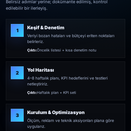
Belirsiz adımlar yerine; dokümante edilmiş, kontrol
edilebilir bir ilerleyiş.
Keşif & Denetim
1
Veriyi bozan hataları ve bütçeyi eriten noktaları
belirleriz.
Çıktı:
Öncelik listesi + kısa denetim notu
Yol Haritası
2
4–8 haftalık planı, KPI hedeflerini ve testleri
netleştiririz.
Çıktı:
Haftalık plan + KPI seti
Kurulum & Optimizasyon
3
Ölçüm, reklam ve teknik aksiyonları plana göre
uygularız.