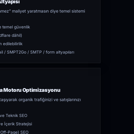
ltyapısı
mez” maliyet yaratmasın diye temel sistemi
 temel güvenlik
flare dâhil)
dilebilirlik
l / SMPT2Go / SMTP / form altyapıları
a Motoru Optimizasyonu
aşıyarak organik trafiğinizi ve satışlarınızı
 ve Teknik SEO
 İçerik Stratejisi
ı (Off-Page) SEO