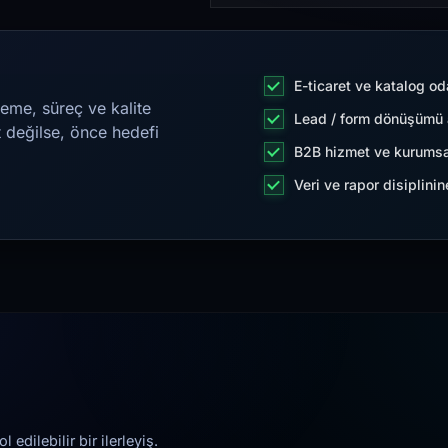
E-ticaret ve katalog od
eme, süreç ve kalite
Lead / form dönüşümü a
t değilse, önce hedefi
B2B hizmet ve kurumsa
Veri ve rapor disiplini
edilebilir bir ilerleyiş.