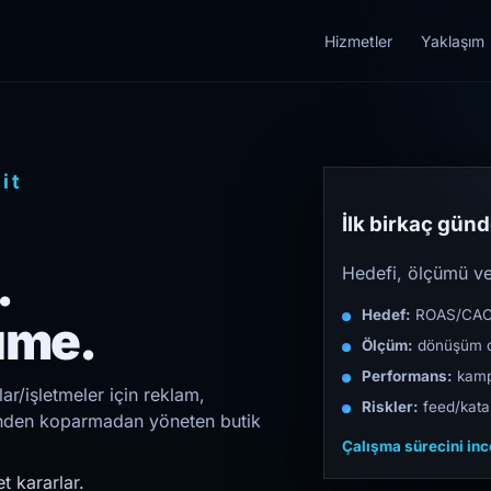
Hizmetler
Yaklaşım
it
İlk birkaç günde
.
Hedefi, ölçümü ve 
Hedef:
ROAS/CAC/L
üme.
Ölçüm:
dönüşüm d
Performans:
kampa
ar/işletmeler için reklam,
Riskler:
feed/katal
irinden koparmadan yöneten butik
Çalışma sürecini in
t kararlar.