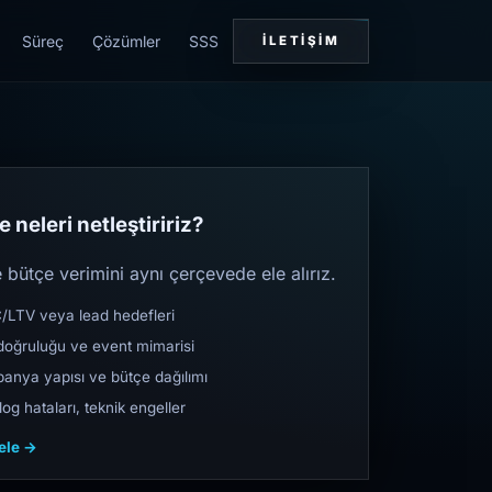
Süreç
Çözümler
SSS
İLETIŞIM
 neleri netleştiririz?
bütçe verimini aynı çerçevede ele alırız.
TV veya lead hedefleri
oğruluğu ve event mimarisi
nya yapısı ve bütçe dağılımı
og hataları, teknik engeller
cele →