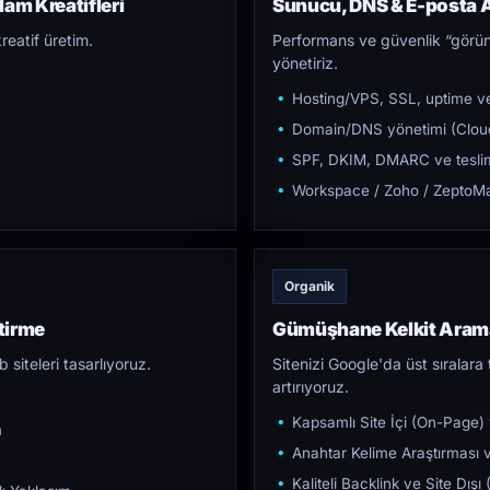
am Kreatifleri
Sunucu, DNS & E-posta A
reatif üretim.
Performans ve güvenlik “görün
yönetiriz.
Hosting/VPS, SSL, uptime ve
Domain/DNS yönetimi (Cloud
SPF, DKIM, DMARC ve teslim e
Workspace / Zoho / ZeptoMai
Organik
tirme
Gümüşhane Kelkit Aram
iteleri tasarlıyoruz.
Sitenizi Google'da üst sıralara t
artırıyoruz.
Kapsamlı Site İçi (On-Page)
m
Anahtar Kelime Araştırması ve
Kaliteli Backlink ve Site Dış