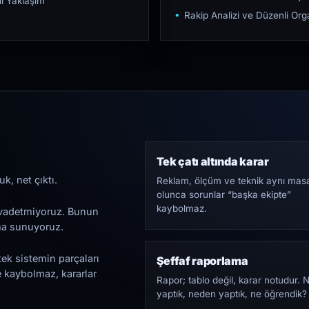
ı Yaklaşım
Rakip Analizi ve Düzenli O
Tek çatı altında karar
k, net çıktı.
Reklam, ölçüm ve teknik aynı mas
olunca sorunlar “başka ekipte”
kaybolmaz.
i vadetmiyoruz. Bunun
ama sunuyoruz.
tek sistemin parçaları
Şeffaf raporlama
e kaybolmaz, kararlar
Rapor; tablo değil, karar notudur. 
yaptık, neden yaptık, ne öğrendik?