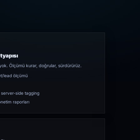
tyapısı
yok. Ölçümü kurar, doğrular, sürdürürüz.
et/lead ölçümü
 server-side tagging
netim raporları