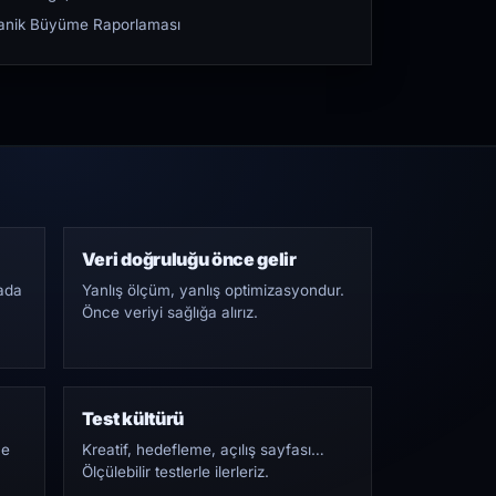
rganik Büyüme Raporlaması
Veri doğruluğu önce gelir
ada
Yanlış ölçüm, yanlış optimizasyondur.
Önce veriyi sağlığa alırız.
Test kültürü
Ne
Kreatif, hedefleme, açılış sayfası…
Ölçülebilir testlerle ilerleriz.