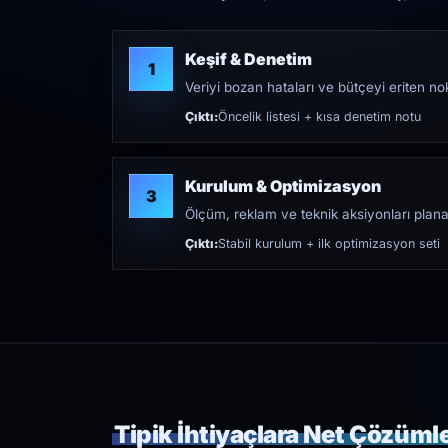
Keşif & Denetim
1
Veriyi bozan hataları ve bütçeyi eriten nokt
Çıktı:
Öncelik listesi + kısa denetim notu
Kurulum & Optimizasyon
3
Ölçüm, reklam ve teknik aksiyonları plana
Çıktı:
Stabil kurulum + ilk optimizasyon seti
Tipik İhtiyaçlara Net Çözüml