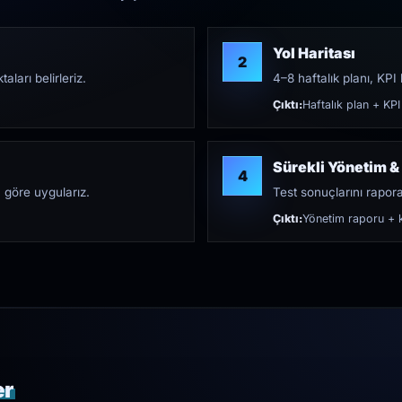
Yol Haritası
2
aları belirleriz.
4–8 haftalık planı, KPI h
Çıktı:
Haftalık plan + KPI
Sürekli Yönetim &
4
 göre uygularız.
Test sonuçlarını rapora 
Çıktı:
Yönetim raporu + k
er