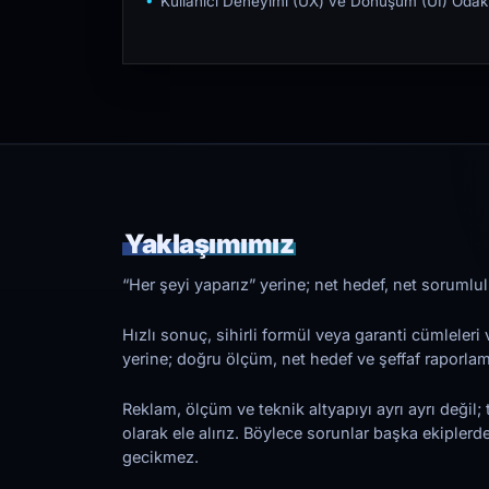
Kullanıcı Deneyimi (UX) ve Dönüşüm (UI) Odakl
Yaklaşımımız
“Her şeyi yaparız” yerine; net hedef, net sorumlulu
Hızlı sonuç, sihirli formül veya garanti cümleler
yerine; doğru ölçüm, net hedef ve şeffaf raporl
Reklam, ölçüm ve teknik altyapıyı ayrı ayrı değil; 
olarak ele alırız. Böylece sorunlar başka ekiplerd
gecikmez.