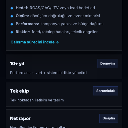
Hedef:
ROAS/CAC/LTV veya lead hedefleri
Ölçüm:
dönüşüm doğruluğu ve event mimarisi
Performans:
kampanya yapısı ve bütçe dağılımı
Riskler:
feed/katalog hataları, teknik engeller
Çalışma sürecini incele →
10+ yıl
Deneyim
Performans + veri + sistem birlikte yönetimi
Tek ekip
Sorumluluk
Tek noktadan iletişim ve teslim
Net rapor
Disiplin
Hedefler, testler ve karar notları