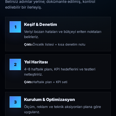
Belirsiz adımlar yerine; dokümante edilmiş, kontrol
edilebilir bir ilerleyiş.
Keşif & Denetim
1
Veriyi bozan hataları ve bütçeyi eriten noktaları
belirleriz.
Çıktı:
Öncelik listesi + kısa denetim notu
Yol Haritası
2
4–8 haftalık planı, KPI hedeflerini ve testleri
netleştiririz.
Çıktı:
Haftalık plan + KPI seti
Kurulum & Optimizasyon
3
Ölçüm, reklam ve teknik aksiyonları plana göre
uygularız.