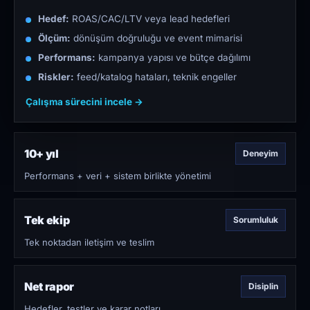
Hedef:
ROAS/CAC/LTV veya lead hedefleri
Ölçüm:
dönüşüm doğruluğu ve event mimarisi
Performans:
kampanya yapısı ve bütçe dağılımı
Riskler:
feed/katalog hataları, teknik engeller
Çalışma sürecini incele →
10+ yıl
Deneyim
Performans + veri + sistem birlikte yönetimi
Tek ekip
Sorumluluk
Tek noktadan iletişim ve teslim
Net rapor
Disiplin
Hedefler, testler ve karar notları