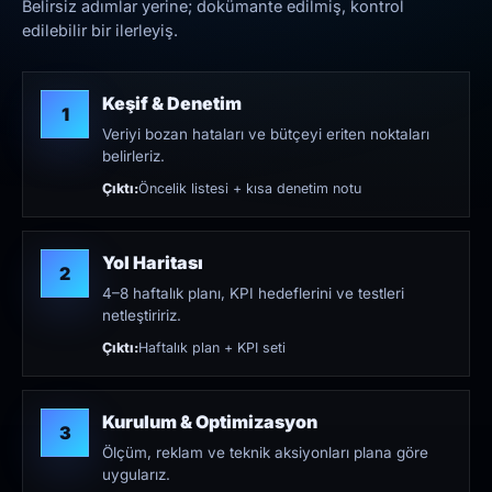
Belirsiz adımlar yerine; dokümante edilmiş, kontrol
edilebilir bir ilerleyiş.
Keşif & Denetim
1
Veriyi bozan hataları ve bütçeyi eriten noktaları
belirleriz.
Çıktı:
Öncelik listesi + kısa denetim notu
Yol Haritası
2
4–8 haftalık planı, KPI hedeflerini ve testleri
netleştiririz.
Çıktı:
Haftalık plan + KPI seti
Kurulum & Optimizasyon
3
Ölçüm, reklam ve teknik aksiyonları plana göre
uygularız.