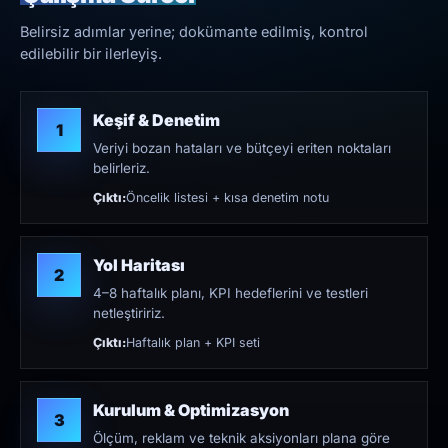
Belirsiz adımlar yerine; dokümante edilmiş, kontrol
edilebilir bir ilerleyiş.
Keşif & Denetim
1
Veriyi bozan hataları ve bütçeyi eriten noktaları
belirleriz.
Çıktı:
Öncelik listesi + kısa denetim notu
Yol Haritası
2
4–8 haftalık planı, KPI hedeflerini ve testleri
netleştiririz.
Çıktı:
Haftalık plan + KPI seti
Kurulum & Optimizasyon
3
Ölçüm, reklam ve teknik aksiyonları plana göre