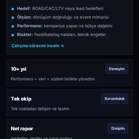
Hedef:
ROAS/CAC/LTV veya lead hedefleri
Ölçüm:
dönüşüm doğruluğu ve event mimarisi
Performans:
kampanya yapısı ve bütçe dağılımı
Riskler:
feed/katalog hataları, teknik engeller
Çalışma sürecini incele →
10+ yıl
Deneyim
Performans + veri + sistem birlikte yönetimi
Tek ekip
Sorumluluk
Tek noktadan iletişim ve teslim
Net rapor
Disiplin
Hedefler, testler ve karar notları