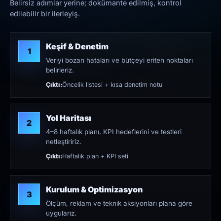
Belirsiz adımlar yerine; dokümante edilmiş, kontrol
edilebilir bir ilerleyiş.
Keşif & Denetim
1
Veriyi bozan hataları ve bütçeyi eriten noktaları
belirleriz.
Çıktı:
Öncelik listesi + kısa denetim notu
Yol Haritası
2
4–8 haftalık planı, KPI hedeflerini ve testleri
netleştiririz.
Çıktı:
Haftalık plan + KPI seti
Kurulum & Optimizasyon
3
Ölçüm, reklam ve teknik aksiyonları plana göre
uygularız.