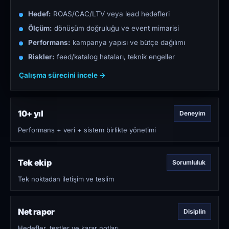
Hedef:
ROAS/CAC/LTV veya lead hedefleri
Ölçüm:
dönüşüm doğruluğu ve event mimarisi
Performans:
kampanya yapısı ve bütçe dağılımı
Riskler:
feed/katalog hataları, teknik engeller
Çalışma sürecini incele →
10+ yıl
Deneyim
Performans + veri + sistem birlikte yönetimi
Tek ekip
Sorumluluk
Tek noktadan iletişim ve teslim
Net rapor
Disiplin
Hedefler, testler ve karar notları