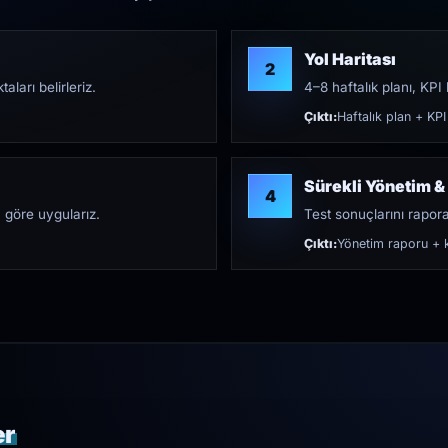
Yol Haritası
2
aları belirleriz.
4–8 haftalık planı, KPI h
Çıktı:
Haftalık plan + KPI
Sürekli Yönetim &
4
 göre uygularız.
Test sonuçlarını rapora 
Çıktı:
Yönetim raporu + k
er