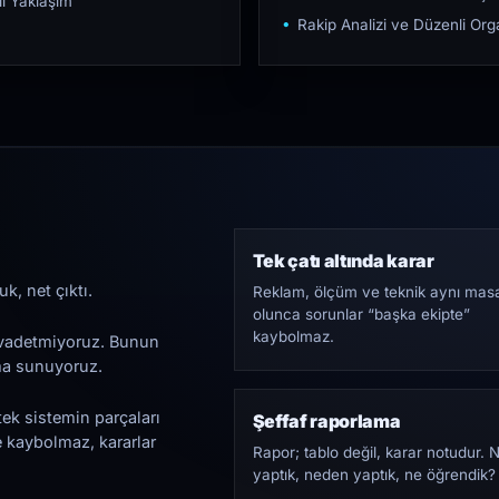
ı Yaklaşım
Rakip Analizi ve Düzenli O
Tek çatı altında karar
k, net çıktı.
Reklam, ölçüm ve teknik aynı mas
olunca sorunlar “başka ekipte”
kaybolmaz.
i vadetmiyoruz. Bunun
ama sunuyoruz.
tek sistemin parçaları
Şeffaf raporlama
e kaybolmaz, kararlar
Rapor; tablo değil, karar notudur. 
yaptık, neden yaptık, ne öğrendik?