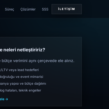
Süreç
Çözümler
SSS
İLETIŞIM
 neleri netleştiririz?
bütçe verimini aynı çerçevede ele alırız.
TV veya lead hedefleri
oğruluğu ve event mimarisi
nya yapısı ve bütçe dağılımı
og hataları, teknik engeller
cele →