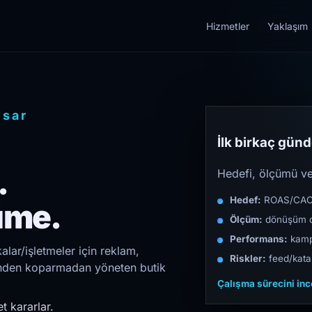
Hizmetler
Yaklaşım
isar
İlk birkaç günde
.
Hedefi, ölçümü ve 
Hedef:
ROAS/CAC/L
üme.
Ölçüm:
dönüşüm d
Performans:
kampa
alar/işletmeler için reklam,
Riskler:
feed/katal
irinden koparmadan yöneten butik
Çalışma sürecini in
t kararlar.