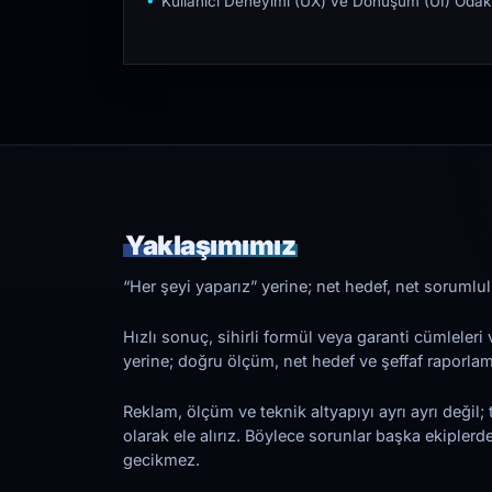
Kullanıcı Deneyimi (UX) ve Dönüşüm (UI) Odakl
Yaklaşımımız
“Her şeyi yaparız” yerine; net hedef, net sorumlulu
Hızlı sonuç, sihirli formül veya garanti cümleler
yerine; doğru ölçüm, net hedef ve şeffaf raporl
Reklam, ölçüm ve teknik altyapıyı ayrı ayrı değil; 
olarak ele alırız. Böylece sorunlar başka ekiplerd
gecikmez.