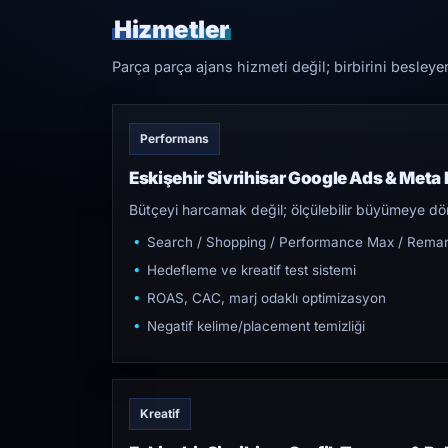
Hizmetler
Parça parça ajans hizmeti değil; birbirini besleye
Performans
Eskişehir Sivrihisar Google Ads & Meta
Bütçeyi harcamak değil; ölçülebilir büyümeye dön
Search / Shopping / Performance Max / Remar
Hedefleme ve kreatif test sistemi
ROAS, CAC, marj odaklı optimizasyon
Negatif kelime/placement temizliği
Kreatif