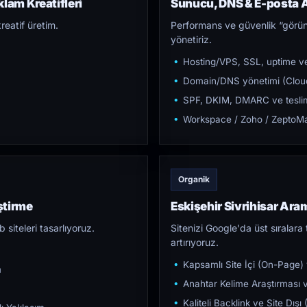
klam Kreatifleri
Sunucu, DNS & E-posta A
reatif üretim.
Performans ve güvenlik “görün
yönetiriz.
Hosting/VPS, SSL, uptime ve
Domain/DNS yönetimi (Cloud
SPF, DKIM, DMARC ve teslim e
Workspace / Zoho / ZeptoMai
Organik
ştirme
Eskişehir Sivrihisar A
iteleri tasarlıyoruz.
Sitenizi Google'da üst sıralara t
artırıyoruz.
Kapsamlı Site İçi (On-Page)
m
Anahtar Kelime Araştırması ve
Kaliteli Backlink ve Site Dış