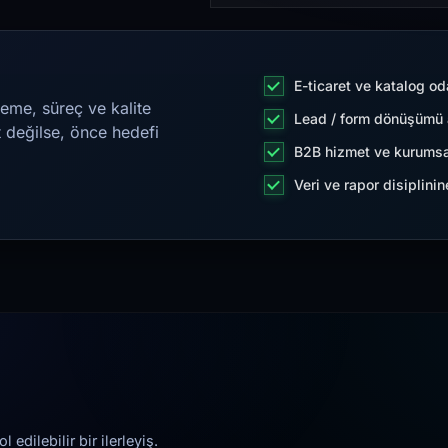
E-ticaret ve katalog od
eme, süreç ve kalite
Lead / form dönüşümü a
t değilse, önce hedefi
B2B hizmet ve kurumsa
Veri ve rapor disiplini
edilebilir bir ilerleyiş.