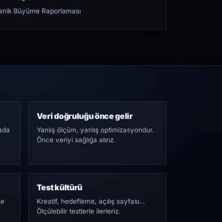
rganik Büyüme Raporlaması
Veri doğruluğu önce gelir
ada
Yanlış ölçüm, yanlış optimizasyondur.
Önce veriyi sağlığa alırız.
Test kültürü
Ne
Kreatif, hedefleme, açılış sayfası…
Ölçülebilir testlerle ilerleriz.