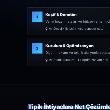
Keşif & Denetim
1
Veriyi bozan hataları ve bütçeyi eriten nokt
Çıktı:
Öncelik listesi + kısa denetim notu
Kurulum & Optimizasyon
3
Ölçüm, reklam ve teknik aksiyonları plana
Çıktı:
Stabil kurulum + ilk optimizasyon seti
Tipik İhtiyaçlara Net Çözüml