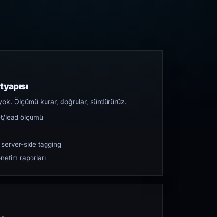
tyapısı
yok. Ölçümü kurar, doğrular, sürdürürüz.
et/lead ölçümü
 server-side tagging
netim raporları