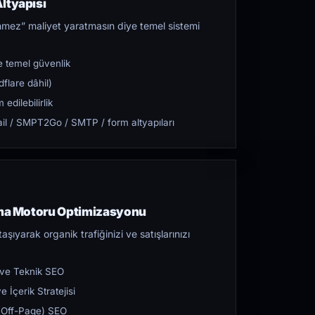
ltyapısı
mez” maliyet yaratmasın diye temel sistemi
 temel güvenlik
flare dâhil)
dilebilirlik
l / SMPT2Go / SMTP / form altyapıları
rama Motoru Optimizasyonu
aşıyarak organik trafiğinizi ve satışlarınızı
 ve Teknik SEO
 İçerik Stratejisi
ı (Off-Page) SEO