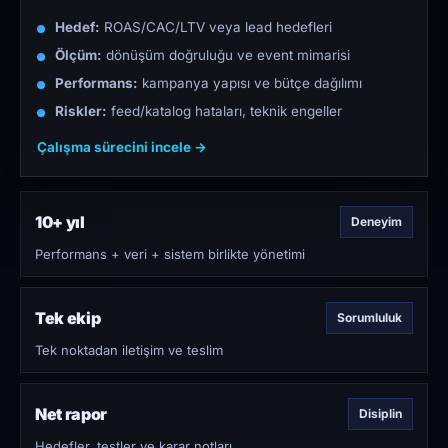
Hedef:
ROAS/CAC/LTV veya lead hedefleri
Ölçüm:
dönüşüm doğruluğu ve event mimarisi
Performans:
kampanya yapısı ve bütçe dağılımı
Riskler:
feed/katalog hataları, teknik engeller
Çalışma sürecini incele →
10+ yıl
Deneyim
Performans + veri + sistem birlikte yönetimi
Tek ekip
Sorumluluk
Tek noktadan iletişim ve teslim
Net rapor
Disiplin
Hedefler, testler ve karar notları