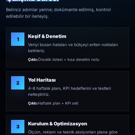
Belirsiz adımlar yerine; dokümante edilmiş, kontrol
edilebilir bir ilerleyiş.
Keşif & Denetim
1
Veriyi bozan hataları ve bütçeyi eriten noktaları
belirleriz.
Çıktı:
Öncelik listesi + kısa denetim notu
Yol Haritası
2
4–8 haftalık planı, KPI hedeflerini ve testleri
netleştiririz.
Çıktı:
Haftalık plan + KPI seti
Kurulum & Optimizasyon
3
Ölçüm, reklam ve teknik aksiyonları plana göre