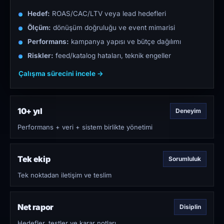
Hedef:
ROAS/CAC/LTV veya lead hedefleri
Ölçüm:
dönüşüm doğruluğu ve event mimarisi
Performans:
kampanya yapısı ve bütçe dağılımı
Riskler:
feed/katalog hataları, teknik engeller
Çalışma sürecini incele →
10+ yıl
Deneyim
Performans + veri + sistem birlikte yönetimi
Tek ekip
Sorumluluk
Tek noktadan iletişim ve teslim
Net rapor
Disiplin
Hedefler, testler ve karar notları