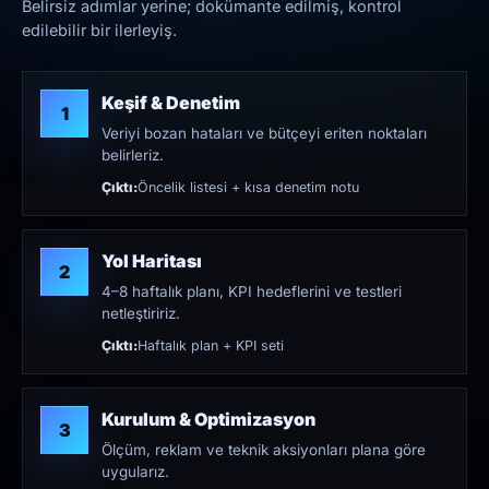
Belirsiz adımlar yerine; dokümante edilmiş, kontrol
edilebilir bir ilerleyiş.
Keşif & Denetim
1
Veriyi bozan hataları ve bütçeyi eriten noktaları
belirleriz.
Çıktı:
Öncelik listesi + kısa denetim notu
Yol Haritası
2
4–8 haftalık planı, KPI hedeflerini ve testleri
netleştiririz.
Çıktı:
Haftalık plan + KPI seti
Kurulum & Optimizasyon
3
Ölçüm, reklam ve teknik aksiyonları plana göre
uygularız.