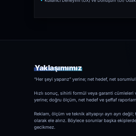
Kullanıcı Deneyimi (UX) ve Dönüşüm (UI) Odakl
Yaklaşımımız
“Her şeyi yaparız” yerine; net hedef, net sorumlulu
Hızlı sonuç, sihirli formül veya garanti cümleler
yerine; doğru ölçüm, net hedef ve şeffaf raporl
Reklam, ölçüm ve teknik altyapıyı ayrı ayrı değil; 
olarak ele alırız. Böylece sorunlar başka ekiplerd
gecikmez.