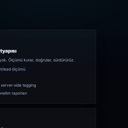
tyapısı
yok. Ölçümü kurar, doğrular, sürdürürüz.
et/lead ölçümü
 server-side tagging
netim raporları