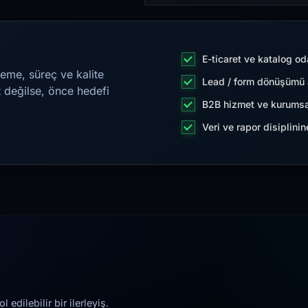
E-ticaret ve katalog od
eme, süreç ve kalite
Lead / form dönüşümü a
t değilse, önce hedefi
B2B hizmet ve kurumsa
Veri ve rapor disiplini
edilebilir bir ilerleyiş.