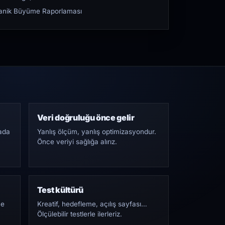
rganik Büyüme Raporlaması
Veri doğruluğu önce gelir
ada
Yanlış ölçüm, yanlış optimizasyondur.
Önce veriyi sağlığa alırız.
Test kültürü
Ne
Kreatif, hedefleme, açılış sayfası…
Ölçülebilir testlerle ilerleriz.