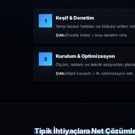
Keşif & Denetim
1
Veriyi bozan hataları ve bütçeyi eriten nokt
Çıktı:
Öncelik listesi + kısa denetim notu
Kurulum & Optimizasyon
3
Ölçüm, reklam ve teknik aksiyonları plana
Çıktı:
Stabil kurulum + ilk optimizasyon seti
Tipik İhtiyaçlara Net Çözüml