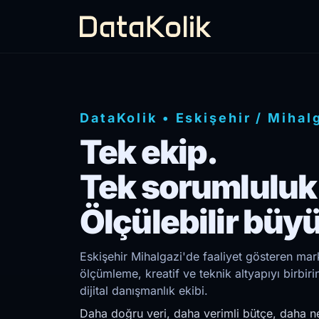
DataKolik
•
Eskişehir
/
Mihal
Tek ekip.
Tek sorumluluk
Ölçülebilir büy
Eskişehir Mihalgazi'de faaliyet gösteren mark
ölçümleme, kreatif ve teknik altyapıyı birb
dijital danışmanlık ekibi.
Daha doğru veri, daha verimli bütçe, daha ne