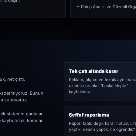
ı Yaklaşım
Rakip Analizi ve Düzenli O
Tek çatı altında karar
k, net çıktı.
Reklam, ölçüm ve teknik aynı mas
olunca sorunlar “başka ekipte”
kaybolmaz.
i vadetmiyoruz. Bunun
ama sunuyoruz.
tek sistemin parçaları
Şeffaf raporlama
e kaybolmaz, kararlar
Rapor; tablo değil, karar notudur. 
yaptık, neden yaptık, ne öğrendik?