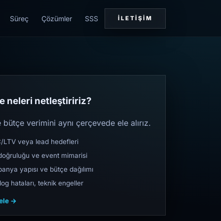
Süreç
Çözümler
SSS
İLETIŞIM
 neleri netleştiririz?
bütçe verimini aynı çerçevede ele alırız.
TV veya lead hedefleri
oğruluğu ve event mimarisi
nya yapısı ve bütçe dağılımı
og hataları, teknik engeller
cele →