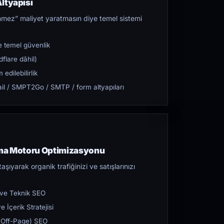
ltyapısı
mez” maliyet yaratmasın diye temel sistemi
 temel güvenlik
flare dâhil)
dilebilirlik
l / SMPT2Go / SMTP / form altyapıları
ama Motoru Optimizasyonu
aşıyarak organik trafiğinizi ve satışlarınızı
 ve Teknik SEO
 İçerik Stratejisi
ı (Off-Page) SEO