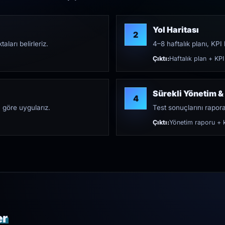
Yol Haritası
2
aları belirleriz.
4–8 haftalık planı, KPI h
Çıktı:
Haftalık plan + KPI
Sürekli Yönetim &
4
 göre uygularız.
Test sonuçlarını rapora 
Çıktı:
Yönetim raporu + k
er