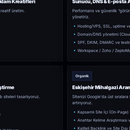
klam Kreatifleri
Sunucu, DNS & E-posta A
reatif üretim.
Performans ve güvenlik “görün
yönetiriz.
Hosting/VPS, SSL, uptime ve
Domain/DNS yönetimi (Cloud
SPF, DKIM, DMARC ve teslim e
Workspace / Zoho / ZeptoMai
Organik
ştirme
Eskişehir Mihalgazi Ar
iteleri tasarlıyoruz.
Sitenizi Google'da üst sıralara t
artırıyoruz.
Kapsamlı Site İçi (On-Page)
m
Anahtar Kelime Araştırması ve
Kaliteli Backlink ve Site Dış