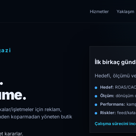
Hizmetler
Yaklaşım
gazi
İlk birkaç günde
.
Hedefi, ölçümü ve 
Hedef:
ROAS/CAC/L
üme.
Ölçüm:
dönüşüm d
Performans:
kampa
alar/işletmeler için reklam,
Riskler:
feed/katal
irinden koparmadan yöneten butik
Çalışma sürecini in
t kararlar.