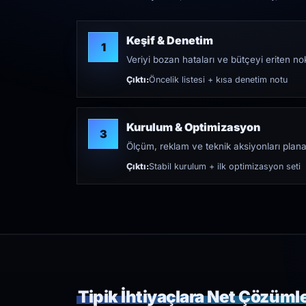
Keşif & Denetim
1
Veriyi bozan hataları ve bütçeyi eriten nokt
Çıktı:
Öncelik listesi + kısa denetim notu
Kurulum & Optimizasyon
3
Ölçüm, reklam ve teknik aksiyonları plana
Çıktı:
Stabil kurulum + ilk optimizasyon seti
Tipik İhtiyaçlara Net Çözüml