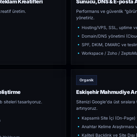
eklam Kreatifleri
Sunucu, DNS & E-posta A
reatif üretim.
Performans ve güvenlik “görün
yönetiriz.
Hosting/VPS, SSL, uptime ve
Domain/DNS yönetimi (Cloud
SPF, DKIM, DMARC ve teslim e
Workspace / Zoho / ZeptoMai
Organik
liştirme
Eskişehir Mahmudiye A
iteleri tasarlıyoruz.
Sitenizi Google'da üst sıralara t
artırıyoruz.
Kapsamlı Site İçi (On-Page)
m
Anahtar Kelime Araştırması ve
Kaliteli Backlink ve Site Dış