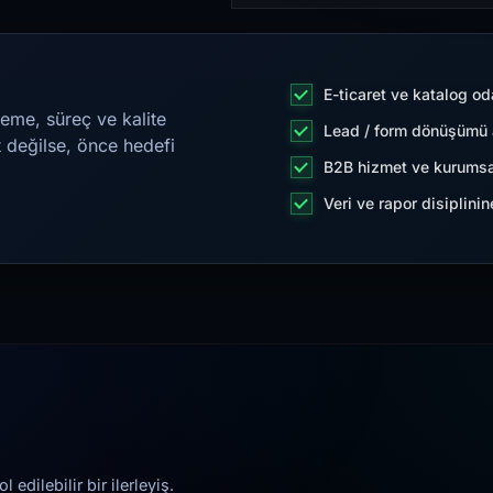
E-ticaret ve katalog od
eme, süreç ve kalite
Lead / form dönüşümü a
t değilse, önce hedefi
B2B hizmet ve kurumsa
Veri ve rapor disiplini
edilebilir bir ilerleyiş.