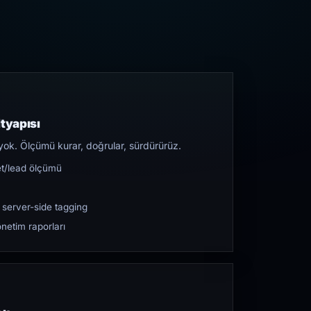
tyapısı
yok. Ölçümü kurar, doğrular, sürdürürüz.
et/lead ölçümü
 server-side tagging
netim raporları