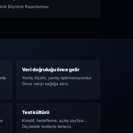
rganik Büyüme Raporlaması
Veri doğruluğu önce gelir
ada
Yanlış ölçüm, yanlış optimizasyondur.
Önce veriyi sağlığa alırız.
Test kültürü
Ne
Kreatif, hedefleme, açılış sayfası…
Ölçülebilir testlerle ilerleriz.