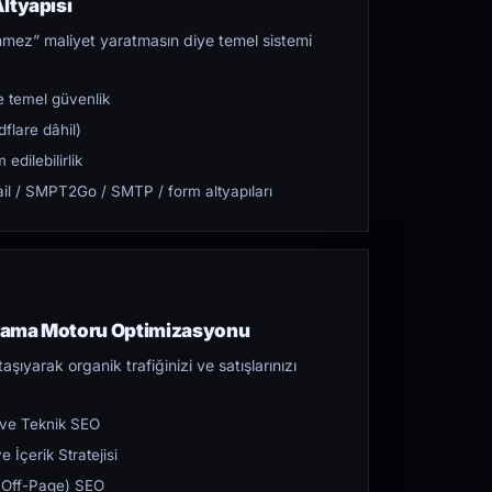
ltyapısı
mez” maliyet yaratmasın diye temel sistemi
 temel güvenlik
flare dâhil)
dilebilirlik
l / SMPT2Go / SMTP / form altyapıları
rama Motoru Optimizasyonu
aşıyarak organik trafiğinizi ve satışlarınızı
 ve Teknik SEO
 İçerik Stratejisi
ı (Off-Page) SEO