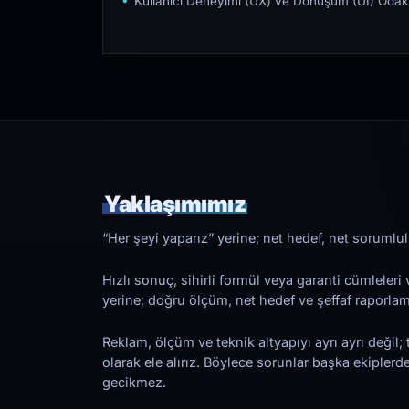
Kullanıcı Deneyimi (UX) ve Dönüşüm (UI) Odakl
Yaklaşımımız
“Her şeyi yaparız” yerine; net hedef, net sorumlulu
Hızlı sonuç, sihirli formül veya garanti cümleler
yerine; doğru ölçüm, net hedef ve şeffaf raporl
Reklam, ölçüm ve teknik altyapıyı ayrı ayrı değil; 
olarak ele alırız. Böylece sorunlar başka ekiplerd
gecikmez.