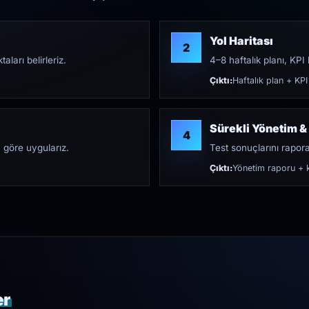
Yol Haritası
2
aları belirleriz.
4–8 haftalık planı, KPI h
Çıktı:
Haftalık plan + KPI
Sürekli Yönetim &
4
 göre uygularız.
Test sonuçlarını rapora 
Çıktı:
Yönetim raporu + k
er