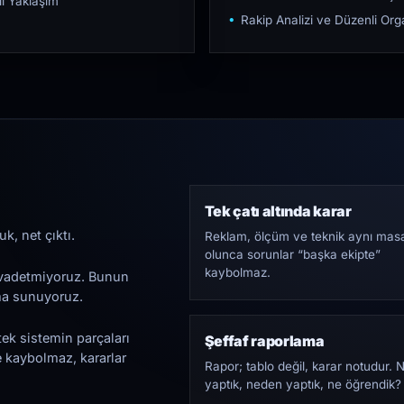
ı Yaklaşım
Rakip Analizi ve Düzenli O
Tek çatı altında karar
k, net çıktı.
Reklam, ölçüm ve teknik aynı mas
olunca sorunlar “başka ekipte”
kaybolmaz.
i vadetmiyoruz. Bunun
ama sunuyoruz.
tek sistemin parçaları
Şeffaf raporlama
e kaybolmaz, kararlar
Rapor; tablo değil, karar notudur. 
yaptık, neden yaptık, ne öğrendik?