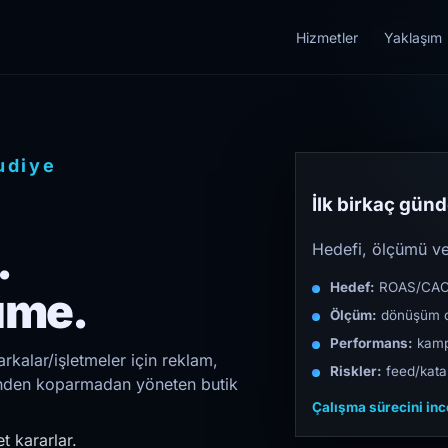
Hizmetler
Yaklaşım
diye
İlk birkaç günde
.
Hedefi, ölçümü ve 
Hedef:
ROAS/CAC/L
üme.
Ölçüm:
dönüşüm d
Performans:
kampa
kalar/işletmeler için reklam,
Riskler:
feed/katal
irinden koparmadan yöneten butik
Çalışma sürecini in
t kararlar.