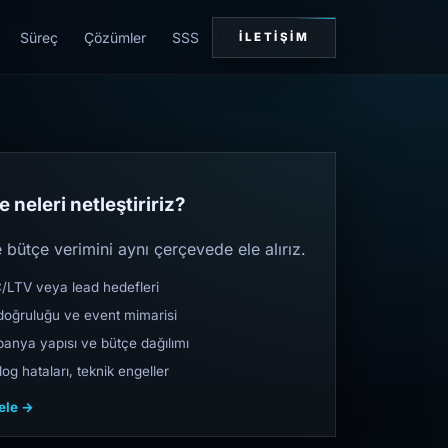
Süreç
Çözümler
SSS
İLETIŞIM
 neleri netleştiririz?
bütçe verimini aynı çerçevede ele alırız.
TV veya lead hedefleri
oğruluğu ve event mimarisi
nya yapısı ve bütçe dağılımı
og hataları, teknik engeller
cele →