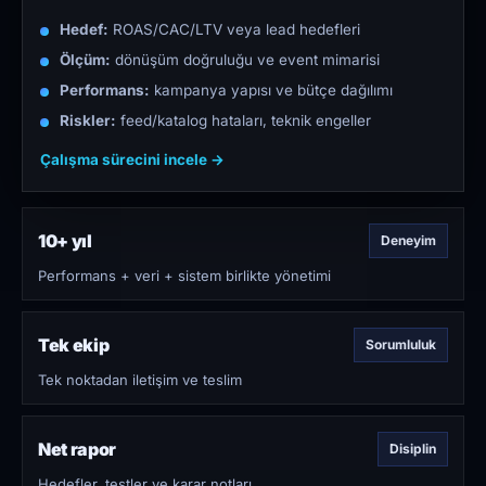
Hedef:
ROAS/CAC/LTV veya lead hedefleri
Ölçüm:
dönüşüm doğruluğu ve event mimarisi
Performans:
kampanya yapısı ve bütçe dağılımı
Riskler:
feed/katalog hataları, teknik engeller
Çalışma sürecini incele →
10+ yıl
Deneyim
Performans + veri + sistem birlikte yönetimi
Tek ekip
Sorumluluk
Tek noktadan iletişim ve teslim
Net rapor
Disiplin
Hedefler, testler ve karar notları