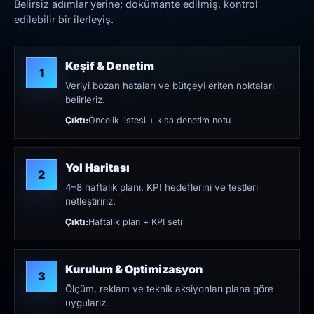
Belirsiz adımlar yerine; dokümante edilmiş, kontrol
edilebilir bir ilerleyiş.
Keşif & Denetim
1
Veriyi bozan hataları ve bütçeyi eriten noktaları
belirleriz.
Çıktı:
Öncelik listesi + kısa denetim notu
Yol Haritası
2
4–8 haftalık planı, KPI hedeflerini ve testleri
netleştiririz.
Çıktı:
Haftalık plan + KPI seti
Kurulum & Optimizasyon
3
Ölçüm, reklam ve teknik aksiyonları plana göre
uygularız.