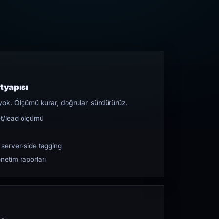
tyapısı
yok. Ölçümü kurar, doğrular, sürdürürüz.
et/lead ölçümü
 server-side tagging
netim raporları