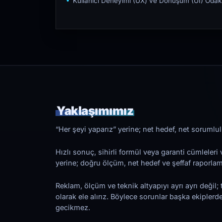
Kullanıcı Deneyimi (UX) ve Dönüşüm (UI) Odakl
Yaklaşımımız
“Her şeyi yaparız” yerine; net hedef, net sorumlulu
Hızlı sonuç, sihirli formül veya garanti cümleler
yerine; doğru ölçüm, net hedef ve şeffaf raporl
Reklam, ölçüm ve teknik altyapıyı ayrı ayrı değil; 
olarak ele alırız. Böylece sorunlar başka ekiplerd
gecikmez.