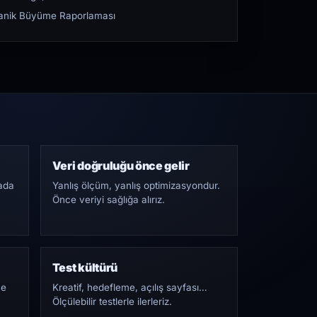
rganik Büyüme Raporlaması
Veri doğruluğu önce gelir
ada
Yanlış ölçüm, yanlış optimizasyondur.
Önce veriyi sağlığa alırız.
Test kültürü
Ne
Kreatif, hedefleme, açılış sayfası…
Ölçülebilir testlerle ilerleriz.