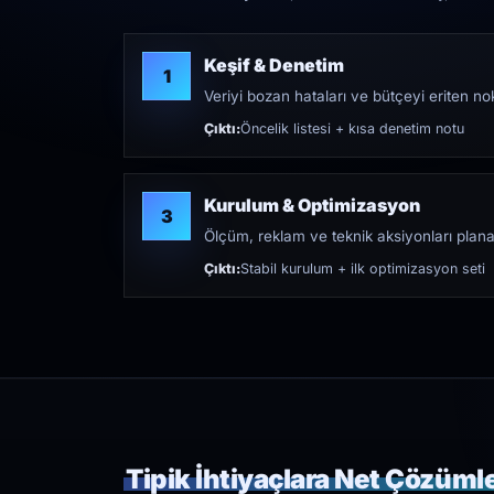
Keşif & Denetim
1
Veriyi bozan hataları ve bütçeyi eriten nokt
Çıktı:
Öncelik listesi + kısa denetim notu
Kurulum & Optimizasyon
3
Ölçüm, reklam ve teknik aksiyonları plana
Çıktı:
Stabil kurulum + ilk optimizasyon seti
Tipik İhtiyaçlara Net Çözüml