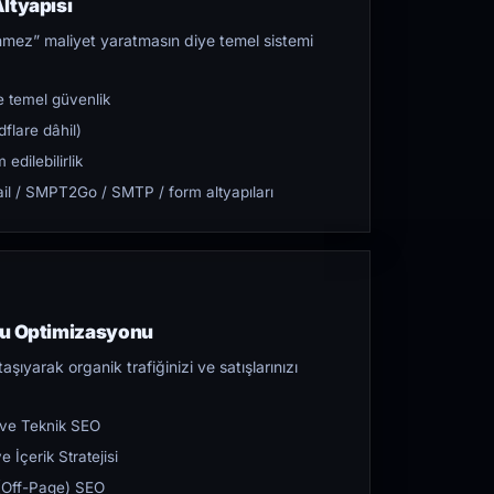
ltyapısı
mez” maliyet yaratmasın diye temel sistemi
 temel güvenlik
flare dâhil)
dilebilirlik
l / SMPT2Go / SMTP / form altyapıları
ru Optimizasyonu
aşıyarak organik trafiğinizi ve satışlarınızı
 ve Teknik SEO
 İçerik Stratejisi
ı (Off-Page) SEO