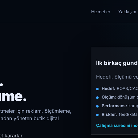
Hizmetler
Yaklaşım
İlk birkaç günde
.
Hedefi, ölçümü ve 
Hedef:
ROAS/CAC/L
üme.
Ölçüm:
dönüşüm d
Performans:
kampa
letmeler için reklam, ölçümleme,
Riskler:
feed/katal
madan yöneten butik dijital
Çalışma sürecini in
t kararlar.