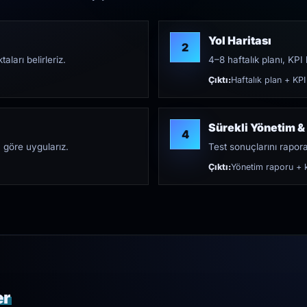
Yol Haritası
2
aları belirleriz.
4–8 haftalık planı, KPI h
Çıktı:
Haftalık plan + KPI
Sürekli Yönetim &
4
 göre uygularız.
Test sonuçlarını rapora 
Çıktı:
Yönetim raporu + k
er