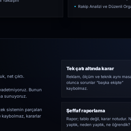
ı Yaklaşım
Rakip Analizi ve Düzenli O
Tek çatı altında karar
k, net çıktı.
Reklam, ölçüm ve teknik aynı mas
olunca sorunlar “başka ekipte”
kaybolmaz.
i vadetmiyoruz. Bunun
ama sunuyoruz.
tek sistemin parçaları
Şeffaf raporlama
e kaybolmaz, kararlar
Rapor; tablo değil, karar notudur. 
yaptık, neden yaptık, ne öğrendik?