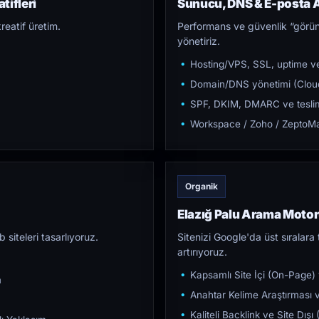
tifleri
Sunucu, DNS & E-posta A
reatif üretim.
Performans ve güvenlik “görün
yönetiriz.
Hosting/VPS, SSL, uptime ve
Domain/DNS yönetimi (Cloud
SPF, DKIM, DMARC ve teslim e
Workspace / Zoho / ZeptoMai
Organik
Elazığ Palu Arama Moto
iteleri tasarlıyoruz.
Sitenizi Google'da üst sıralara t
artırıyoruz.
Kapsamlı Site İçi (On-Page)
m
Anahtar Kelime Araştırması ve
Kaliteli Backlink ve Site Dış