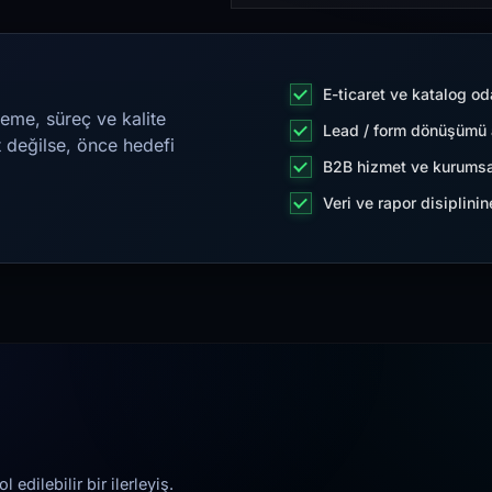
E-ticaret ve katalog od
eme, süreç ve kalite
Lead / form dönüşümü a
t değilse, önce hedefi
B2B hizmet ve kurumsa
Veri ve rapor disiplini
edilebilir bir ilerleyiş.