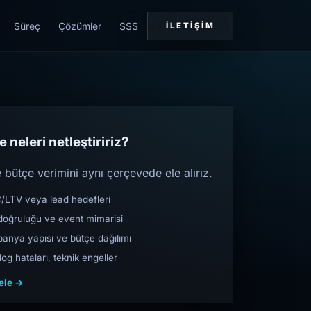
Süreç
Çözümler
SSS
İLETIŞIM
 neleri netleştiririz?
bütçe verimini aynı çerçevede ele alırız.
TV veya lead hedefleri
oğruluğu ve event mimarisi
nya yapısı ve bütçe dağılımı
og hataları, teknik engeller
cele →