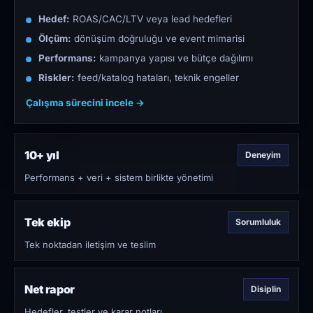
Hedef:
ROAS/CAC/LTV veya lead hedefleri
Ölçüm:
dönüşüm doğruluğu ve event mimarisi
Performans:
kampanya yapısı ve bütçe dağılımı
Riskler:
feed/katalog hataları, teknik engeller
Çalışma sürecini incele →
10+ yıl
Deneyim
Performans + veri + sistem birlikte yönetimi
Tek ekip
Sorumluluk
Tek noktadan iletişim ve teslim
Net rapor
Disiplin
Hedefler, testler ve karar notları