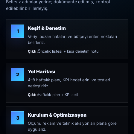
Belirsiz adımlar yerine; dokümante edilmiş, kontrol
edilebilir bir ilerleyiş.
Keşif & Denetim
1
Veriyi bozan hataları ve bütçeyi eriten noktaları
belirleriz.
Çıktı:
Öncelik listesi + kısa denetim notu
Yol Haritası
2
4–8 haftalık planı, KPI hedeflerini ve testleri
netleştiririz.
Çıktı:
Haftalık plan + KPI seti
Kurulum & Optimizasyon
3
Ölçüm, reklam ve teknik aksiyonları plana göre
uygularız.