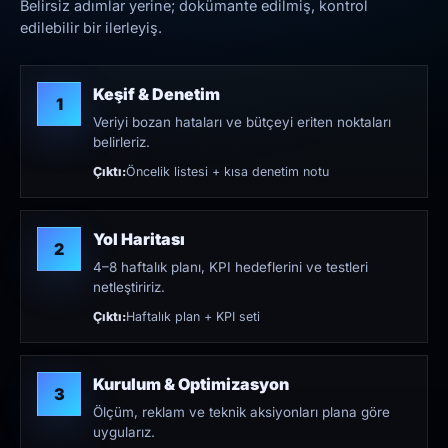
Belirsiz adımlar yerine; dokümante edilmiş, kontrol
edilebilir bir ilerleyiş.
Keşif & Denetim
1
Veriyi bozan hataları ve bütçeyi eriten noktaları
belirleriz.
Çıktı:
Öncelik listesi + kısa denetim notu
Yol Haritası
2
4–8 haftalık planı, KPI hedeflerini ve testleri
netleştiririz.
Çıktı:
Haftalık plan + KPI seti
Kurulum & Optimizasyon
3
Ölçüm, reklam ve teknik aksiyonları plana göre
uygularız.