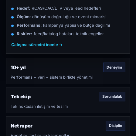
Hedef:
ROAS/CAC/LTV veya lead hedefleri
Ölçüm:
dönüşüm doğruluğu ve event mimarisi
Performans:
kampanya yapısı ve bütçe dağılımı
Riskler:
feed/katalog hataları, teknik engeller
Çalışma sürecini incele →
10+ yıl
Deneyim
Performans + veri + sistem birlikte yönetimi
Tek ekip
Sorumluluk
Tek noktadan iletişim ve teslim
Net rapor
Disiplin
Hedefler, testler ve karar notları