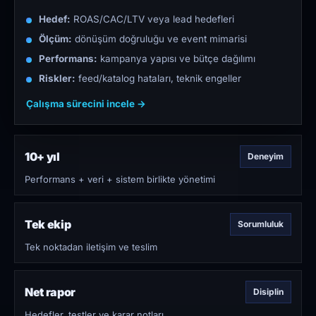
Hedef:
ROAS/CAC/LTV veya lead hedefleri
Ölçüm:
dönüşüm doğruluğu ve event mimarisi
Performans:
kampanya yapısı ve bütçe dağılımı
Riskler:
feed/katalog hataları, teknik engeller
Çalışma sürecini incele →
10+ yıl
Deneyim
Performans + veri + sistem birlikte yönetimi
Tek ekip
Sorumluluk
Tek noktadan iletişim ve teslim
Net rapor
Disiplin
Hedefler, testler ve karar notları