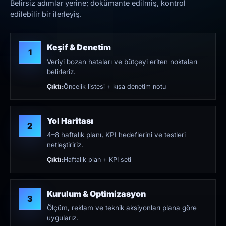
Belirsiz adımlar yerine; dokümante edilmiş, kontrol
edilebilir bir ilerleyiş.
Keşif & Denetim
1
Veriyi bozan hataları ve bütçeyi eriten noktaları
belirleriz.
Çıktı:
Öncelik listesi + kısa denetim notu
Yol Haritası
2
4–8 haftalık planı, KPI hedeflerini ve testleri
netleştiririz.
Çıktı:
Haftalık plan + KPI seti
Kurulum & Optimizasyon
3
Ölçüm, reklam ve teknik aksiyonları plana göre
uygularız.