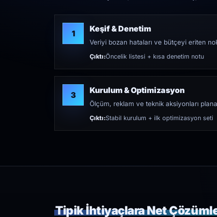
Keşif & Denetim
1
Veriyi bozan hataları ve bütçeyi eriten nokt
Çıktı:
Öncelik listesi + kısa denetim notu
Kurulum & Optimizasyon
3
Ölçüm, reklam ve teknik aksiyonları plana
Çıktı:
Stabil kurulum + ilk optimizasyon seti
Tipik İhtiyaçlara Net Çözüml