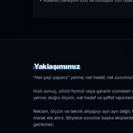
Kullanıcı Deneyimi (UX) ve Dönüşüm (UI) Odakl
Yaklaşımımız
“Her şeyi yaparız” yerine; net hedef, net sorumlulu
Hızlı sonuç, sihirli formül veya garanti cümleler
yerine; doğru ölçüm, net hedef ve şeffaf raporl
Reklam, ölçüm ve teknik altyapıyı ayrı ayrı değil; 
olarak ele alırız. Böylece sorunlar başka ekiplerd
gecikmez.