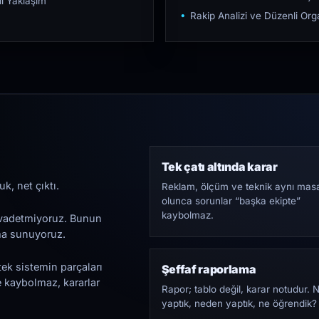
ı Yaklaşım
Rakip Analizi ve Düzenli O
Tek çatı altında karar
k, net çıktı.
Reklam, ölçüm ve teknik aynı mas
olunca sorunlar “başka ekipte”
kaybolmaz.
i vadetmiyoruz. Bunun
ama sunuyoruz.
tek sistemin parçaları
Şeffaf raporlama
e kaybolmaz, kararlar
Rapor; tablo değil, karar notudur. 
yaptık, neden yaptık, ne öğrendik?