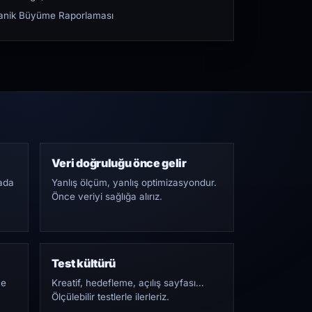
rganik Büyüme Raporlaması
Veri doğruluğu önce gelir
ada
Yanlış ölçüm, yanlış optimizasyondur.
Önce veriyi sağlığa alırız.
Test kültürü
Ne
Kreatif, hedefleme, açılış sayfası…
Ölçülebilir testlerle ilerleriz.