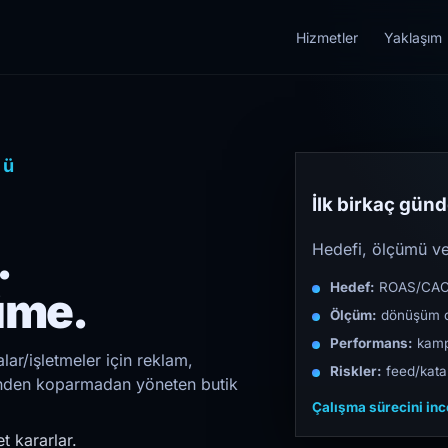
Hizmetler
Yaklaşım
rü
İlk birkaç günde
.
Hedefi, ölçümü ve 
Hedef:
ROAS/CAC/L
üme.
Ölçüm:
dönüşüm d
Performans:
kampa
ar/işletmeler için reklam,
Riskler:
feed/katal
irinden koparmadan yöneten butik
Çalışma sürecini in
t kararlar.