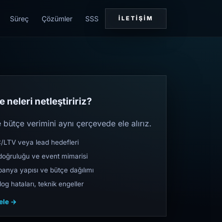
Süreç
Çözümler
SSS
İLETIŞIM
 neleri netleştiririz?
bütçe verimini aynı çerçevede ele alırız.
TV veya lead hedefleri
oğruluğu ve event mimarisi
nya yapısı ve bütçe dağılımı
og hataları, teknik engeller
cele →