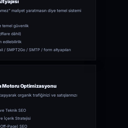
ltyapısı
mez” maliyet yaratmasın diye temel sistemi
 temel güvenlik
flare dâhil)
dilebilirlik
l / SMPT2Go / SMTP / form altyapıları
a Motoru Optimizasyonu
aşıyarak organik trafiğinizi ve satışlarınızı
 ve Teknik SEO
 İçerik Stratejisi
ı (Off-Page) SEO