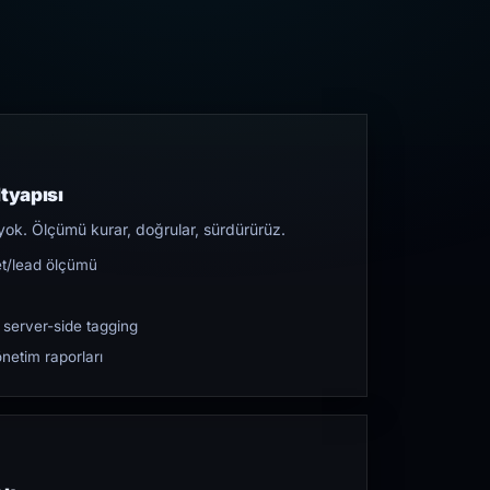
tyapısı
yok. Ölçümü kurar, doğrular, sürdürürüz.
et/lead ölçümü
 server-side tagging
netim raporları