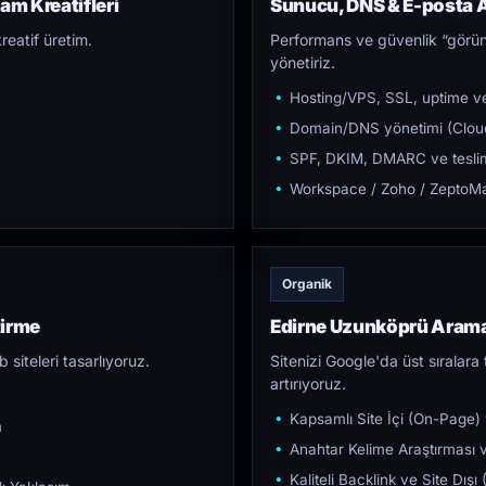
am Kreatifleri
Sunucu, DNS & E-posta A
reatif üretim.
Performans ve güvenlik “görün
yönetiriz.
Hosting/VPS, SSL, uptime ve
Domain/DNS yönetimi (Cloud
SPF, DKIM, DMARC ve teslim e
Workspace / Zoho / ZeptoMai
Organik
tirme
Edirne Uzunköprü Aram
iteleri tasarlıyoruz.
Sitenizi Google'da üst sıralara t
artırıyoruz.
Kapsamlı Site İçi (On-Page)
m
Anahtar Kelime Araştırması ve
Kaliteli Backlink ve Site Dış