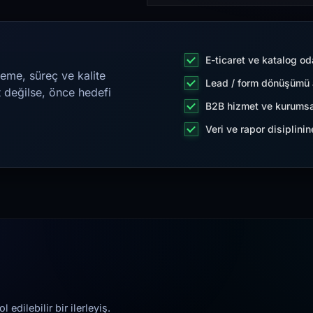
E-ticaret ve katalog od
eme, süreç ve kalite
Lead / form dönüşümü a
t değilse, önce hedefi
B2B hizmet ve kurumsa
Veri ve rapor disiplini
edilebilir bir ilerleyiş.