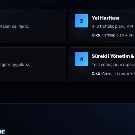
Yol Haritası
2
aları belirleriz.
4–8 haftalık planı, KPI h
Çıktı:
Haftalık plan + KPI
Sürekli Yönetim &
4
 göre uygularız.
Test sonuçlarını rapora 
Çıktı:
Yönetim raporu + k
er