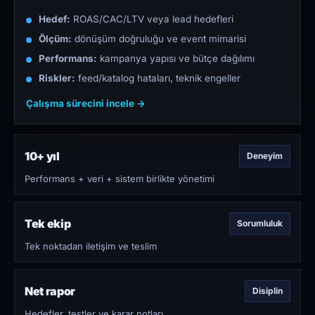
Hedef:
ROAS/CAC/LTV veya lead hedefleri
Ölçüm:
dönüşüm doğruluğu ve event mimarisi
Performans:
kampanya yapısı ve bütçe dağılımı
Riskler:
feed/katalog hataları, teknik engeller
Çalışma sürecini incele →
10+ yıl
Deneyim
Performans + veri + sistem birlikte yönetimi
Tek ekip
Sorumluluk
Tek noktadan iletişim ve teslim
Net rapor
Disiplin
Hedefler, testler ve karar notları