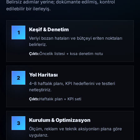
Belirsiz adımlar yerine; dokümante edilmiş, kontrol
edilebilir bir ilerleyiş.
Keşif & Denetim
1
Veriyi bozan hataları ve bütçeyi eriten noktaları
belirleriz.
Çıktı:
Öncelik listesi + kısa denetim notu
Yol Haritası
2
4–8 haftalık planı, KPI hedeflerini ve testleri
netleştiririz.
Çıktı:
Haftalık plan + KPI seti
Kurulum & Optimizasyon
3
Ölçüm, reklam ve teknik aksiyonları plana göre
uygularız.