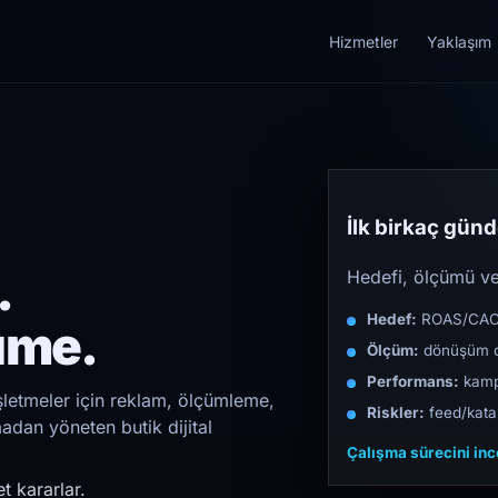
Hizmetler
Yaklaşım
İlk birkaç günde
.
Hedefi, ölçümü ve 
Hedef:
ROAS/CAC/L
üme.
Ölçüm:
dönüşüm d
Performans:
kampa
şletmeler için reklam, ölçümleme,
Riskler:
feed/katal
madan yöneten butik dijital
Çalışma sürecini in
t kararlar.