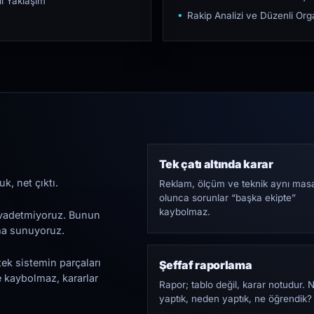
ı Yaklaşım
Rakip Analizi ve Düzenli O
Tek çatı altında karar
k, net çıktı.
Reklam, ölçüm ve teknik aynı mas
olunca sorunlar “başka ekipte”
kaybolmaz.
i vadetmiyoruz. Bunun
ama sunuyoruz.
tek sistemin parçaları
Şeffaf raporlama
e kaybolmaz, kararlar
Rapor; tablo değil, karar notudur. 
yaptık, neden yaptık, ne öğrendik?