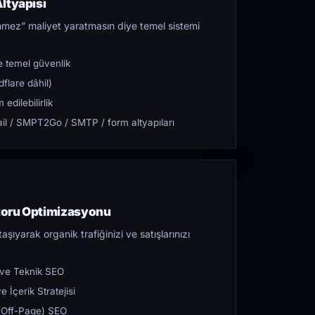
ltyapısı
mez” maliyet yaratmasın diye temel sistemi
 temel güvenlik
flare dâhil)
dilebilirlik
l / SMPT2Go / SMTP / form altyapıları
toru Optimizasyonu
aşıyarak organik trafiğinizi ve satışlarınızı
 ve Teknik SEO
 İçerik Stratejisi
ı (Off-Page) SEO