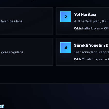
Yol Haritası
2
aları belirleriz.
4–8 haftalık planı, KPI h
Çıktı:
Haftalık plan + KPI
Sürekli Yönetim &
4
 göre uygularız.
Test sonuçlarını rapora 
Çıktı:
Yönetim raporu + k
er