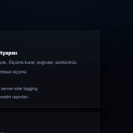
tyapısı
yok. Ölçümü kurar, doğrular, sürdürürüz.
et/lead ölçümü
 server-side tagging
netim raporları