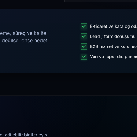
E-ticaret ve katalog od
eme, süreç ve kalite
Lead / form dönüşümü a
t değilse, önce hedefi
B2B hizmet ve kurumsa
Veri ve rapor disiplini
edilebilir bir ilerleyiş.