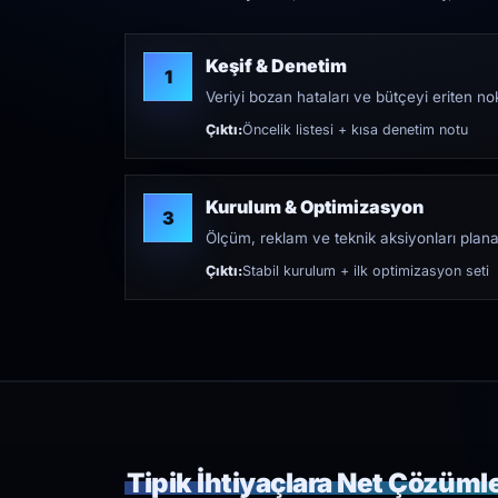
Keşif & Denetim
1
Veriyi bozan hataları ve bütçeyi eriten nokt
Çıktı:
Öncelik listesi + kısa denetim notu
Kurulum & Optimizasyon
3
Ölçüm, reklam ve teknik aksiyonları plana
Çıktı:
Stabil kurulum + ilk optimizasyon seti
Tipik İhtiyaçlara Net Çözüml