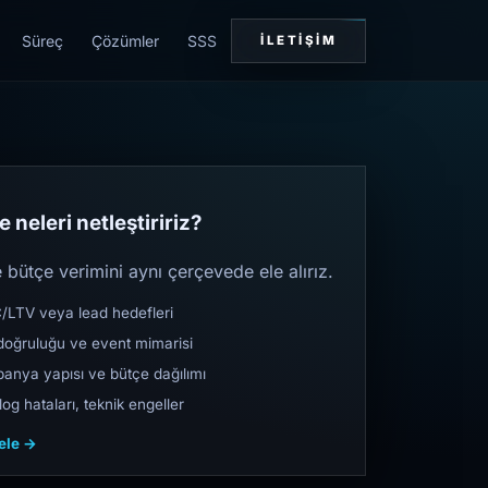
Süreç
Çözümler
SSS
İLETIŞIM
 neleri netleştiririz?
bütçe verimini aynı çerçevede ele alırız.
TV veya lead hedefleri
oğruluğu ve event mimarisi
nya yapısı ve bütçe dağılımı
og hataları, teknik engeller
cele →