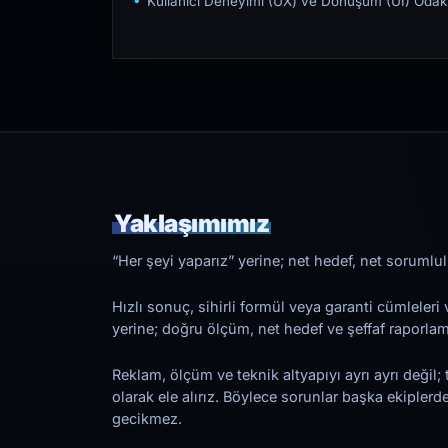
Kullanıcı Deneyimi (UX) ve Dönüşüm (UI) Odakl
Yaklaşımımız
“Her şeyi yaparız” yerine; net hedef, net sorumlulu
Hızlı sonuç, sihirli formül veya garanti cümleler
yerine; doğru ölçüm, net hedef ve şeffaf raporl
Reklam, ölçüm ve teknik altyapıyı ayrı ayrı değil; 
olarak ele alırız. Böylece sorunlar başka ekiplerd
gecikmez.