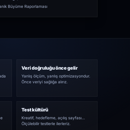
rganik Büyüme Raporlaması
Veri doğruluğu önce gelir
ada
Yanlış ölçüm, yanlış optimizasyondur.
Önce veriyi sağlığa alırız.
Test kültürü
Ne
Kreatif, hedefleme, açılış sayfası…
Ölçülebilir testlerle ilerleriz.