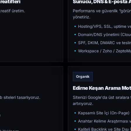
eatifleri
Sunucu, DNS & E-posta A
reatif üretim.
Performans ve güvenlik “görün
yönetiriz.
Hosting/VPS, SSL, uptime ve
Domain/DNS yönetimi (Cloud
SPF, DKIM, DMARC ve teslim e
Workspace / Zoho / ZeptoMai
Organik
Edirne Keşan Arama Mo
iteleri tasarlıyoruz.
Sitenizi Google'da üst sıralara t
artırıyoruz.
Kapsamlı Site İçi (On-Page)
m
Anahtar Kelime Araştırması ve
Kaliteli Backlink ve Site Dış