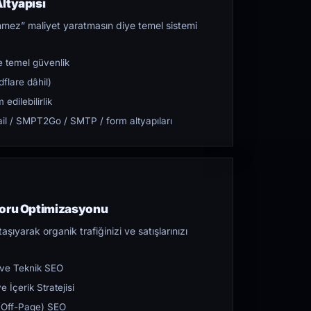
ltyapısı
mez” maliyet yaratmasın diye temel sistemi
 temel güvenlik
flare dâhil)
dilebilirlik
l / SMPT2Go / SMTP / form altyapıları
toru Optimizasyonu
aşıyarak organik trafiğinizi ve satışlarınızı
 ve Teknik SEO
 İçerik Stratejisi
ı (Off-Page) SEO