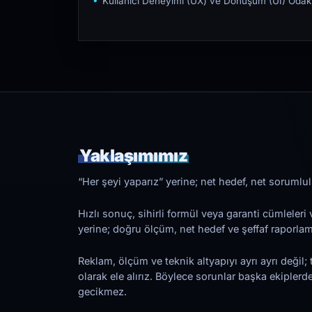
Kullanıcı Deneyimi (UX) ve Dönüşüm (UI) Odakl
Yaklaşımımız
“Her şeyi yaparız” yerine; net hedef, net sorumlulu
Hızlı sonuç, sihirli formül veya garanti cümleler
yerine; doğru ölçüm, net hedef ve şeffaf raporl
Reklam, ölçüm ve teknik altyapıyı ayrı ayrı değil; 
olarak ele alırız. Böylece sorunlar başka ekiplerd
gecikmez.