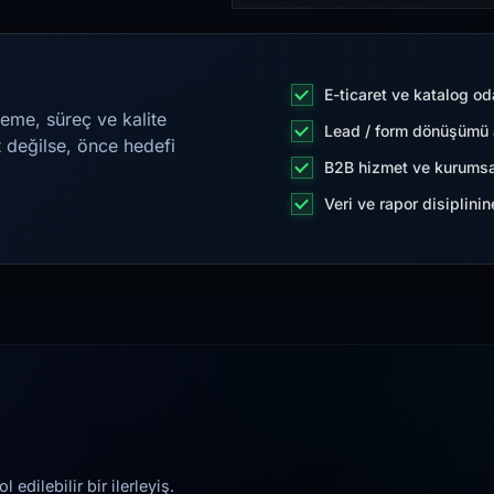
E-ticaret ve katalog od
eme, süreç ve kalite
Lead / form dönüşümü a
t değilse, önce hedefi
B2B hizmet ve kurumsa
Veri ve rapor disiplini
edilebilir bir ilerleyiş.