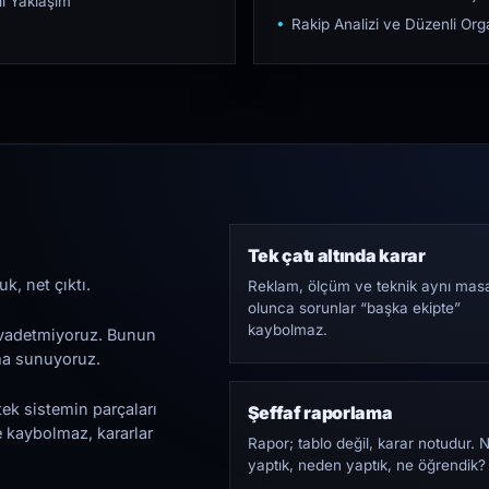
ı Yaklaşım
Rakip Analizi ve Düzenli O
Tek çatı altında karar
k, net çıktı.
Reklam, ölçüm ve teknik aynı mas
olunca sorunlar “başka ekipte”
kaybolmaz.
i vadetmiyoruz. Bunun
ama sunuyoruz.
tek sistemin parçaları
Şeffaf raporlama
e kaybolmaz, kararlar
Rapor; tablo değil, karar notudur. 
yaptık, neden yaptık, ne öğrendik?