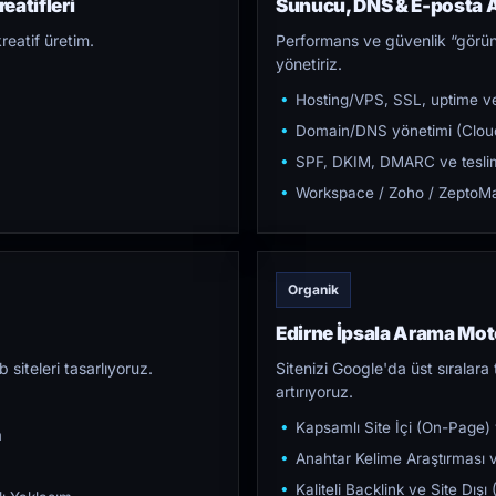
eatifleri
Sunucu, DNS & E-posta A
reatif üretim.
Performans ve güvenlik “görün
yönetiriz.
Hosting/VPS, SSL, uptime ve
Domain/DNS yönetimi (Cloud
SPF, DKIM, DMARC ve teslim e
Workspace / Zoho / ZeptoMai
Organik
Edirne İpsala Arama Mo
iteleri tasarlıyoruz.
Sitenizi Google'da üst sıralara t
artırıyoruz.
Kapsamlı Site İçi (On-Page)
m
Anahtar Kelime Araştırması ve
Kaliteli Backlink ve Site Dış