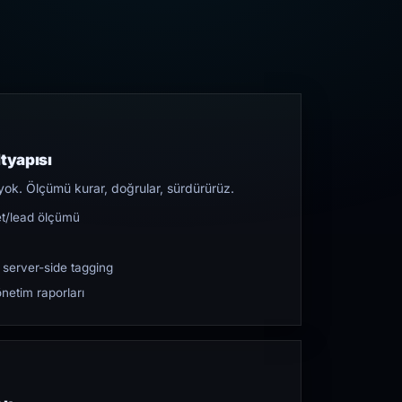
tyapısı
yok. Ölçümü kurar, doğrular, sürdürürüz.
et/lead ölçümü
 server-side tagging
netim raporları