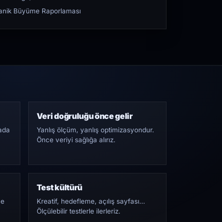
rganik Büyüme Raporlaması
Veri doğruluğu önce gelir
ada
Yanlış ölçüm, yanlış optimizasyondur.
Önce veriyi sağlığa alırız.
Test kültürü
Ne
Kreatif, hedefleme, açılış sayfası…
Ölçülebilir testlerle ilerleriz.