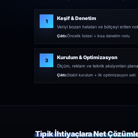
Keşif & Denetim
1
Veriyi bozan hataları ve bütçeyi eriten nokt
Çıktı:
Öncelik listesi + kısa denetim notu
Kurulum & Optimizasyon
3
Ölçüm, reklam ve teknik aksiyonları plana
Çıktı:
Stabil kurulum + ilk optimizasyon seti
Tipik İhtiyaçlara Net Çözüml