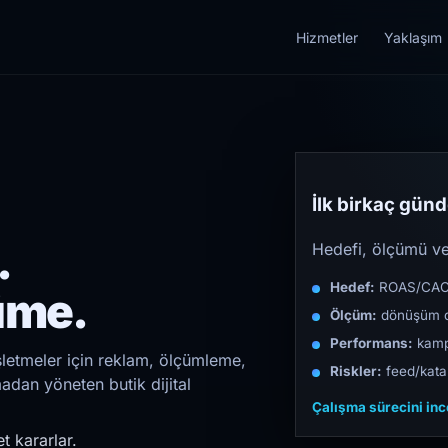
Hizmetler
Yaklaşım
İlk birkaç günde
.
Hedefi, ölçümü ve 
Hedef:
ROAS/CAC/L
üme.
Ölçüm:
dönüşüm d
Performans:
kampa
şletmeler için reklam, ölçümleme,
Riskler:
feed/katal
madan yöneten butik dijital
Çalışma sürecini in
t kararlar.