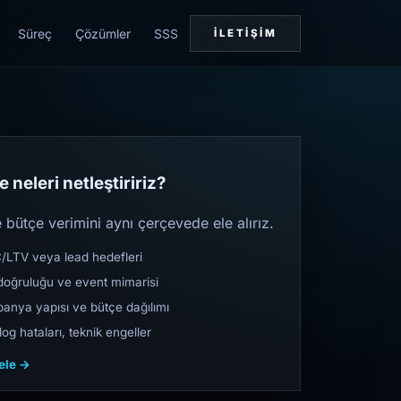
Süreç
Çözümler
SSS
İLETIŞIM
 neleri netleştiririz?
bütçe verimini aynı çerçevede ele alırız.
TV veya lead hedefleri
oğruluğu ve event mimarisi
nya yapısı ve bütçe dağılımı
og hataları, teknik engeller
cele →