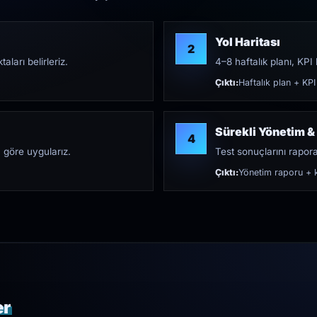
Yol Haritası
2
aları belirleriz.
4–8 haftalık planı, KPI h
Çıktı:
Haftalık plan + KPI
Sürekli Yönetim &
4
 göre uygularız.
Test sonuçlarını rapora 
Çıktı:
Yönetim raporu + k
er