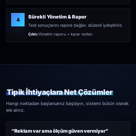
Sürekli Yönetim & Rapor
4
Test sonuçlarını rapora bağlar, düzenli iyileştiririz.
Çıktı:
Yönetim raporu + karar notları
Tipik İhtiyaçlara Net Çözümler
Hangi noktadan başlarsanız başlayın, sistemi bütün olarak
ele alırız.
“Reklam var ama ölçüm güven vermiyor”