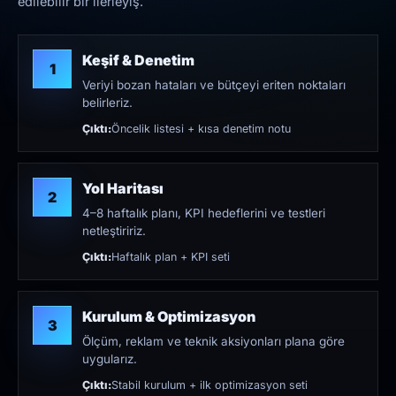
edilebilir bir ilerleyiş.
Keşif & Denetim
1
Veriyi bozan hataları ve bütçeyi eriten noktaları
belirleriz.
Çıktı:
Öncelik listesi + kısa denetim notu
Yol Haritası
2
4–8 haftalık planı, KPI hedeflerini ve testleri
netleştiririz.
Çıktı:
Haftalık plan + KPI seti
Kurulum & Optimizasyon
3
Ölçüm, reklam ve teknik aksiyonları plana göre
uygularız.
Çıktı:
Stabil kurulum + ilk optimizasyon seti