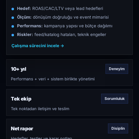
Hedef:
ROAS/CAC/LTV veya lead hedefleri
Ölçüm:
dönüşüm doğruluğu ve event mimarisi
Performans:
kampanya yapısı ve bütçe dağılımı
Riskler:
feed/katalog hataları, teknik engeller
Çalışma sürecini incele →
10+ yıl
Deneyim
Performans + veri + sistem birlikte yönetimi
Tek ekip
Sorumluluk
Tek noktadan iletişim ve teslim
Net rapor
Disiplin
Hedefler, testler ve karar notları