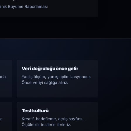
rganik Büyüme Raporlaması
Veri doğruluğu önce gelir
ada
Yanlış ölçüm, yanlış optimizasyondur.
Önce veriyi sağlığa alırız.
Test kültürü
Ne
Kreatif, hedefleme, açılış sayfası…
Ölçülebilir testlerle ilerleriz.