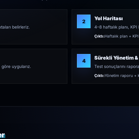
Yol Haritası
2
aları belirleriz.
4–8 haftalık planı, KPI h
Çıktı:
Haftalık plan + KPI
Sürekli Yönetim &
4
 göre uygularız.
Test sonuçlarını rapora 
Çıktı:
Yönetim raporu + k
er