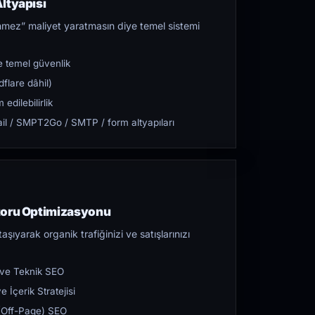
ltyapısı
mez” maliyet yaratmasın diye temel sistemi
 temel güvenlik
flare dâhil)
dilebilirlik
l / SMPT2Go / SMTP / form altyapıları
toru Optimizasyonu
aşıyarak organik trafiğinizi ve satışlarınızı
 ve Teknik SEO
 İçerik Stratejisi
ı (Off-Page) SEO