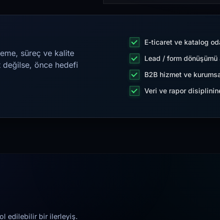
E-ticaret ve katalog od
eme, süreç ve kalite
Lead / form dönüşümü a
t değilse, önce hedefi
B2B hizmet ve kurumsa
Veri ve rapor disiplini
edilebilir bir ilerleyiş.