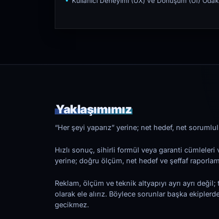
Kullanıcı Deneyimi (UX) ve Dönüşüm (UI) Odakl
Yaklaşımımız
“Her şeyi yaparız” yerine; net hedef, net sorumlulu
Hızlı sonuç, sihirli formül veya garanti cümleler
yerine; doğru ölçüm, net hedef ve şeffaf raporl
Reklam, ölçüm ve teknik altyapıyı ayrı ayrı değil; 
olarak ele alırız. Böylece sorunlar başka ekiplerd
gecikmez.