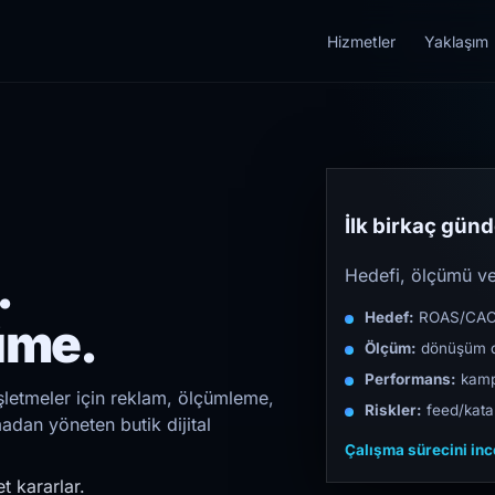
Hizmetler
Yaklaşım
İlk birkaç günde
.
Hedefi, ölçümü ve 
Hedef:
ROAS/CAC/L
üme.
Ölçüm:
dönüşüm d
Performans:
kampa
işletmeler için reklam, ölçümleme,
Riskler:
feed/katal
madan yöneten butik dijital
Çalışma sürecini in
t kararlar.