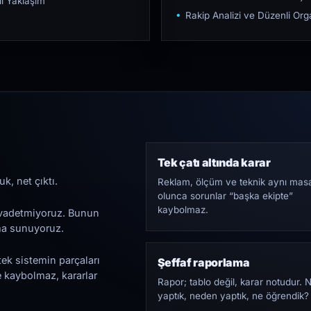
ı Yaklaşım
Rakip Analizi ve Düzenli O
Tek çatı altında karar
k, net çıktı.
Reklam, ölçüm ve teknik aynı mas
olunca sorunlar “başka ekipte”
kaybolmaz.
i vadetmiyoruz. Bunun
ama sunuyoruz.
tek sistemin parçaları
Şeffaf raporlama
e kaybolmaz, kararlar
Rapor; tablo değil, karar notudur. 
yaptık, neden yaptık, ne öğrendik?