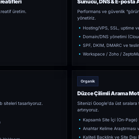
eatifleri
Sunucu, DNS & E-posta A
reatif üretim.
Performans ve güvenlik “görün
yönetiriz.
Hosting/VPS, SSL, uptime ve
Domain/DNS yönetimi (Cloud
SPF, DKIM, DMARC ve teslim e
Workspace / Zoho / ZeptoMai
Organik
Düzce Çilimli Arama Mo
iteleri tasarlıyoruz.
Sitenizi Google'da üst sıralara t
artırıyoruz.
Kapsamlı Site İçi (On-Page)
m
Anahtar Kelime Araştırması ve
Kaliteli Backlink ve Site Dış