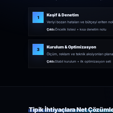
Keşif & Denetim
1
Veriyi bozan hataları ve bütçeyi eriten nokt
Çıktı:
Öncelik listesi + kısa denetim notu
Kurulum & Optimizasyon
3
Ölçüm, reklam ve teknik aksiyonları plana
Çıktı:
Stabil kurulum + ilk optimizasyon seti
Tipik İhtiyaçlara Net Çözüml