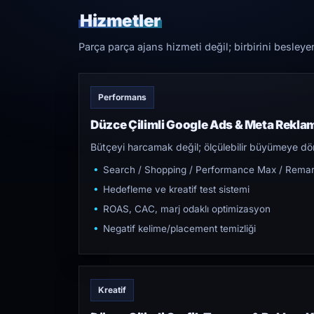
Hizmetler
Parça parça ajans hizmeti değil; birbirini besleye
Performans
Düzce Çilimli Google Ads & Meta Rekla
Bütçeyi harcamak değil; ölçülebilir büyümeye dön
Search / Shopping / Performance Max / Remar
Hedefleme ve kreatif test sistemi
ROAS, CAC, marj odaklı optimizasyon
Negatif kelime/placement temizliği
Kreatif