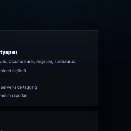
tyapısı
yok. Ölçümü kurar, doğrular, sürdürürüz.
et/lead ölçümü
 server-side tagging
netim raporları