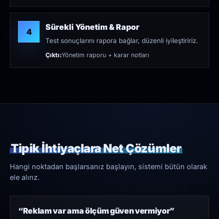
Sürekli Yönetim & Rapor
4
Test sonuçlarını rapora bağlar, düzenli iyileştiririz.
Çıktı:
Yönetim raporu + karar notları
Tipik İhtiyaçlara Net Çözümler
Hangi noktadan başlarsanız başlayın, sistemi bütün olarak
ele alırız.
“Reklam var ama ölçüm güven vermiyor”