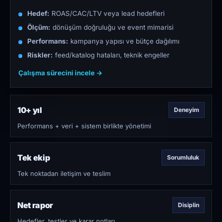
Hedef:
ROAS/CAC/LTV veya lead hedefleri
Ölçüm:
dönüşüm doğruluğu ve event mimarisi
Performans:
kampanya yapısı ve bütçe dağılımı
Riskler:
feed/katalog hataları, teknik engeller
Çalışma sürecini incele →
10+ yıl
Deneyim
Performans + veri + sistem birlikte yönetimi
Tek ekip
Sorumluluk
Tek noktadan iletişim ve teslim
Net rapor
Disiplin
Hedefler, testler ve karar notları