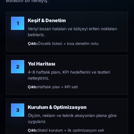
edilebilir bir ilerleyiş.
Keşif & Denetim
1
Veriyi bozan hataları ve bütçeyi eriten noktaları
belirleriz.
Çıktı:
Öncelik listesi + kısa denetim notu
Yol Haritası
2
4–8 haftalık planı, KPI hedeflerini ve testleri
netleştiririz.
Çıktı:
Haftalık plan + KPI seti
Kurulum & Optimizasyon
3
Ölçüm, reklam ve teknik aksiyonları plana göre
uygularız.
Çıktı:
Stabil kurulum + ilk optimizasyon seti