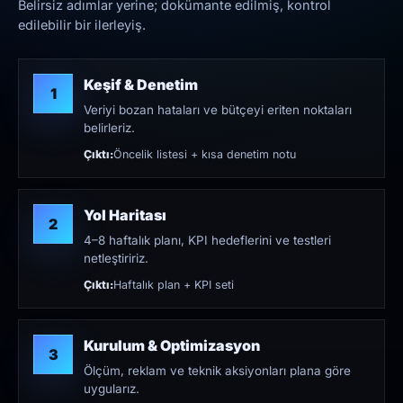
Belirsiz adımlar yerine; dokümante edilmiş, kontrol
edilebilir bir ilerleyiş.
Keşif & Denetim
1
Veriyi bozan hataları ve bütçeyi eriten noktaları
belirleriz.
Çıktı:
Öncelik listesi + kısa denetim notu
Yol Haritası
2
4–8 haftalık planı, KPI hedeflerini ve testleri
netleştiririz.
Çıktı:
Haftalık plan + KPI seti
Kurulum & Optimizasyon
3
Ölçüm, reklam ve teknik aksiyonları plana göre
uygularız.