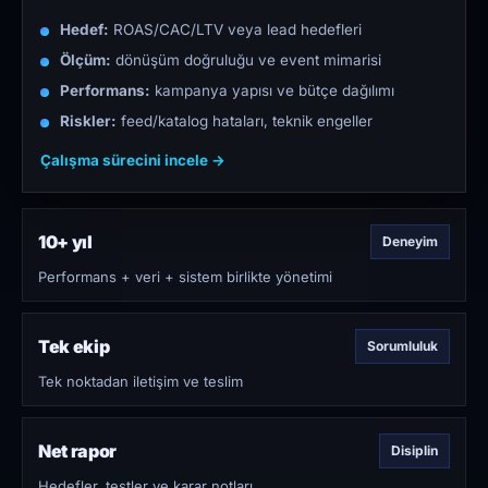
Hedef:
ROAS/CAC/LTV veya lead hedefleri
Ölçüm:
dönüşüm doğruluğu ve event mimarisi
Performans:
kampanya yapısı ve bütçe dağılımı
Riskler:
feed/katalog hataları, teknik engeller
Çalışma sürecini incele →
10+ yıl
Deneyim
Performans + veri + sistem birlikte yönetimi
Tek ekip
Sorumluluk
Tek noktadan iletişim ve teslim
Net rapor
Disiplin
Hedefler, testler ve karar notları