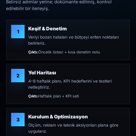
Belirsiz adımlar yerine; dokümante edilmiş, kontrol
edilebilir bir ilerleyiş.
Keşif & Denetim
1
Veriyi bozan hataları ve bütçeyi eriten noktaları
belirleriz.
Çıktı:
Öncelik listesi + kısa denetim notu
Yol Haritası
2
4–8 haftalık planı, KPI hedeflerini ve testleri
netleştiririz.
Çıktı:
Haftalık plan + KPI seti
Kurulum & Optimizasyon
3
Ölçüm, reklam ve teknik aksiyonları plana göre
uygularız.