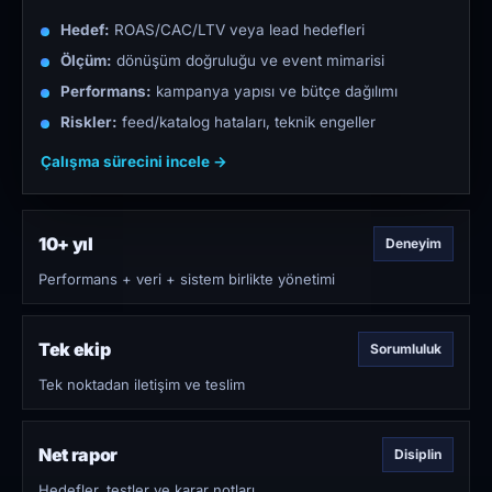
Hedef:
ROAS/CAC/LTV veya lead hedefleri
Ölçüm:
dönüşüm doğruluğu ve event mimarisi
Performans:
kampanya yapısı ve bütçe dağılımı
Riskler:
feed/katalog hataları, teknik engeller
Çalışma sürecini incele →
10+ yıl
Deneyim
Performans + veri + sistem birlikte yönetimi
Tek ekip
Sorumluluk
Tek noktadan iletişim ve teslim
Net rapor
Disiplin
Hedefler, testler ve karar notları