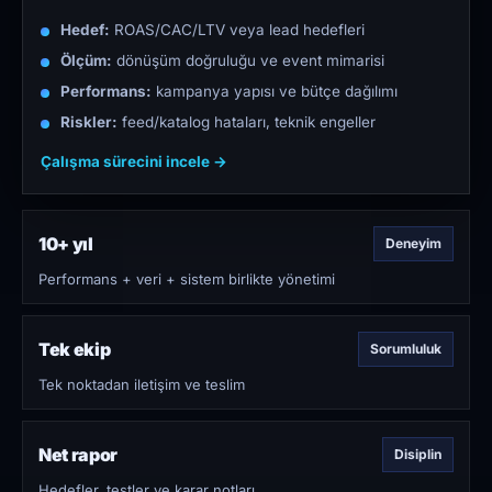
Hedef:
ROAS/CAC/LTV veya lead hedefleri
Ölçüm:
dönüşüm doğruluğu ve event mimarisi
Performans:
kampanya yapısı ve bütçe dağılımı
Riskler:
feed/katalog hataları, teknik engeller
Çalışma sürecini incele →
10+ yıl
Deneyim
Performans + veri + sistem birlikte yönetimi
Tek ekip
Sorumluluk
Tek noktadan iletişim ve teslim
Net rapor
Disiplin
Hedefler, testler ve karar notları