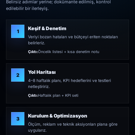
Belirsiz adımlar yerine; dokümante edilmiş, kontrol
edilebilir bir ilerleyiş.
Keşif & Denetim
1
Veriyi bozan hataları ve bütçeyi eriten noktaları
belirleriz.
Çıktı:
Öncelik listesi + kısa denetim notu
Yol Haritası
2
4–8 haftalık planı, KPI hedeflerini ve testleri
netleştiririz.
Çıktı:
Haftalık plan + KPI seti
Kurulum & Optimizasyon
3
Ölçüm, reklam ve teknik aksiyonları plana göre
uygularız.