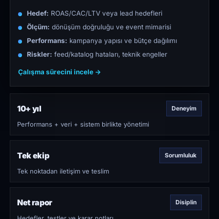
Hedef:
ROAS/CAC/LTV veya lead hedefleri
Ölçüm:
dönüşüm doğruluğu ve event mimarisi
Performans:
kampanya yapısı ve bütçe dağılımı
Riskler:
feed/katalog hataları, teknik engeller
Çalışma sürecini incele →
10+ yıl
Deneyim
Performans + veri + sistem birlikte yönetimi
Tek ekip
Sorumluluk
Tek noktadan iletişim ve teslim
Net rapor
Disiplin
Hedefler, testler ve karar notları