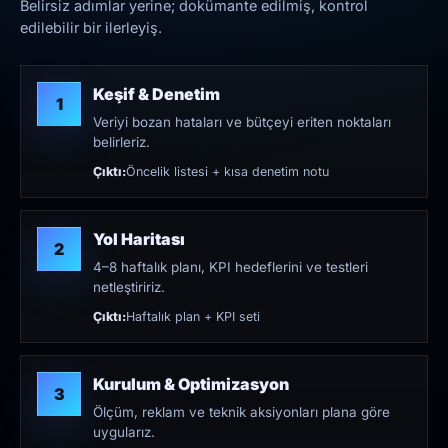
Belirsiz adımlar yerine; dokümante edilmiş, kontrol
edilebilir bir ilerleyiş.
Keşif & Denetim
1
Veriyi bozan hataları ve bütçeyi eriten noktaları
belirleriz.
Çıktı:
Öncelik listesi + kısa denetim notu
Yol Haritası
2
4–8 haftalık planı, KPI hedeflerini ve testleri
netleştiririz.
Çıktı:
Haftalık plan + KPI seti
Kurulum & Optimizasyon
3
Ölçüm, reklam ve teknik aksiyonları plana göre
uygularız.