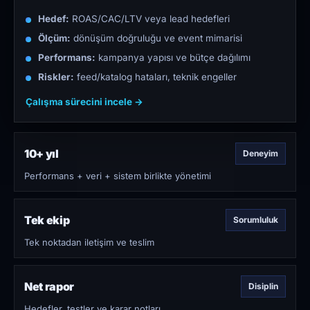
Hedef:
ROAS/CAC/LTV veya lead hedefleri
Ölçüm:
dönüşüm doğruluğu ve event mimarisi
Performans:
kampanya yapısı ve bütçe dağılımı
Riskler:
feed/katalog hataları, teknik engeller
Çalışma sürecini incele →
10+ yıl
Deneyim
Performans + veri + sistem birlikte yönetimi
Tek ekip
Sorumluluk
Tek noktadan iletişim ve teslim
Net rapor
Disiplin
Hedefler, testler ve karar notları