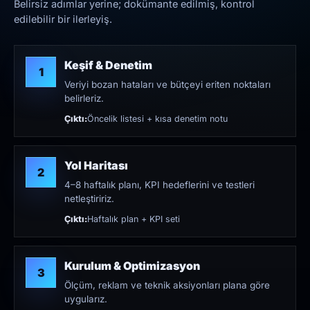
Belirsiz adımlar yerine; dokümante edilmiş, kontrol
edilebilir bir ilerleyiş.
Keşif & Denetim
1
Veriyi bozan hataları ve bütçeyi eriten noktaları
belirleriz.
Çıktı:
Öncelik listesi + kısa denetim notu
Yol Haritası
2
4–8 haftalık planı, KPI hedeflerini ve testleri
netleştiririz.
Çıktı:
Haftalık plan + KPI seti
Kurulum & Optimizasyon
3
Ölçüm, reklam ve teknik aksiyonları plana göre
uygularız.