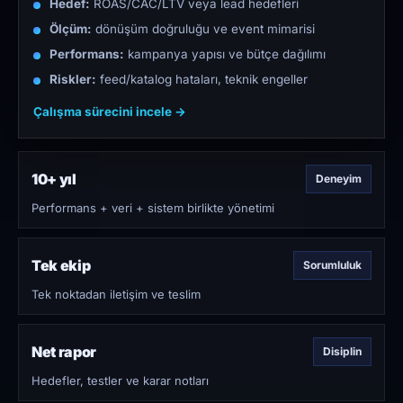
Hedef:
ROAS/CAC/LTV veya lead hedefleri
Ölçüm:
dönüşüm doğruluğu ve event mimarisi
Performans:
kampanya yapısı ve bütçe dağılımı
Riskler:
feed/katalog hataları, teknik engeller
Çalışma sürecini incele →
10+ yıl
Deneyim
Performans + veri + sistem birlikte yönetimi
Tek ekip
Sorumluluk
Tek noktadan iletişim ve teslim
Net rapor
Disiplin
Hedefler, testler ve karar notları