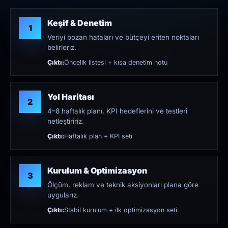
Keşif & Denetim
1
Veriyi bozan hataları ve bütçeyi eriten noktaları
belirleriz.
Çıktı:
Öncelik listesi + kısa denetim notu
Yol Haritası
2
4–8 haftalık planı, KPI hedeflerini ve testleri
netleştiririz.
Çıktı:
Haftalık plan + KPI seti
Kurulum & Optimizasyon
3
Ölçüm, reklam ve teknik aksiyonları plana göre
uygularız.
Çıktı:
Stabil kurulum + ilk optimizasyon seti