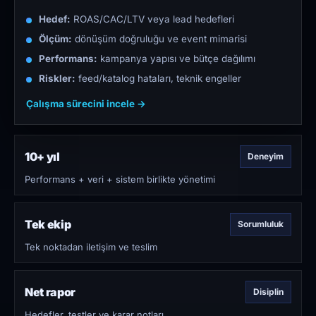
Hedef:
ROAS/CAC/LTV veya lead hedefleri
Ölçüm:
dönüşüm doğruluğu ve event mimarisi
Performans:
kampanya yapısı ve bütçe dağılımı
Riskler:
feed/katalog hataları, teknik engeller
Çalışma sürecini incele →
10+ yıl
Deneyim
Performans + veri + sistem birlikte yönetimi
Tek ekip
Sorumluluk
Tek noktadan iletişim ve teslim
Net rapor
Disiplin
Hedefler, testler ve karar notları