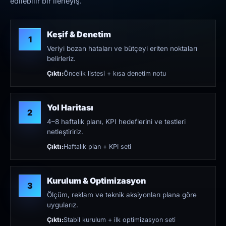
edilebilir bir ilerleyiş.
Keşif & Denetim
1
Veriyi bozan hataları ve bütçeyi eriten noktaları
belirleriz.
Çıktı:
Öncelik listesi + kısa denetim notu
Yol Haritası
2
4–8 haftalık planı, KPI hedeflerini ve testleri
netleştiririz.
Çıktı:
Haftalık plan + KPI seti
Kurulum & Optimizasyon
3
Ölçüm, reklam ve teknik aksiyonları plana göre
uygularız.
Çıktı:
Stabil kurulum + ilk optimizasyon seti