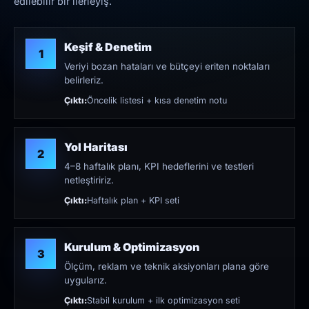
edilebilir bir ilerleyiş.
Keşif & Denetim
1
Veriyi bozan hataları ve bütçeyi eriten noktaları
belirleriz.
Çıktı:
Öncelik listesi + kısa denetim notu
Yol Haritası
2
4–8 haftalık planı, KPI hedeflerini ve testleri
netleştiririz.
Çıktı:
Haftalık plan + KPI seti
Kurulum & Optimizasyon
3
Ölçüm, reklam ve teknik aksiyonları plana göre
uygularız.
Çıktı:
Stabil kurulum + ilk optimizasyon seti