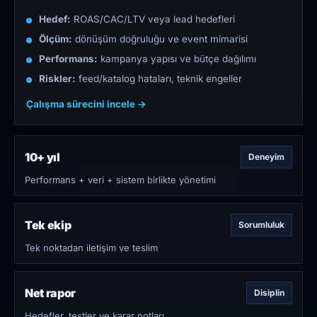
Hedef:
ROAS/CAC/LTV veya lead hedefleri
Ölçüm:
dönüşüm doğruluğu ve event mimarisi
Performans:
kampanya yapısı ve bütçe dağılımı
Riskler:
feed/katalog hataları, teknik engeller
Çalışma sürecini incele →
10+ yıl
Deneyim
Performans + veri + sistem birlikte yönetimi
Tek ekip
Sorumluluk
Tek noktadan iletişim ve teslim
Net rapor
Disiplin
Hedefler, testler ve karar notları