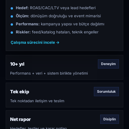
Hedef:
ROAS/CAC/LTV veya lead hedefleri
Ölçüm:
dönüşüm doğruluğu ve event mimarisi
Performans:
kampanya yapısı ve bütçe dağılımı
Riskler:
feed/katalog hataları, teknik engeller
Çalışma sürecini incele →
10+ yıl
Deneyim
Performans + veri + sistem birlikte yönetimi
Tek ekip
Sorumluluk
Tek noktadan iletişim ve teslim
Net rapor
Disiplin
Hedefler, testler ve karar notları