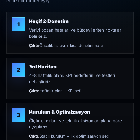
edilebilir bir ilerleyiş.
Keşif & Denetim
1
Veriyi bozan hataları ve bütçeyi eriten noktaları
belirleriz.
Çıktı:
Öncelik listesi + kısa denetim notu
Yol Haritası
2
4–8 haftalık planı, KPI hedeflerini ve testleri
netleştiririz.
Çıktı:
Haftalık plan + KPI seti
Kurulum & Optimizasyon
3
Ölçüm, reklam ve teknik aksiyonları plana göre
uygularız.
Çıktı:
Stabil kurulum + ilk optimizasyon seti