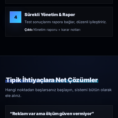
Sürekli Yönetim & Rapor
4
Test sonuçlarını rapora bağlar, düzenli iyileştiririz.
Çıktı:
Yönetim raporu + karar notları
Tipik İhtiyaçlara Net Çözümler
Hangi noktadan başlarsanız başlayın, sistemi bütün olarak
ele alırız.
“Reklam var ama ölçüm güven vermiyor”