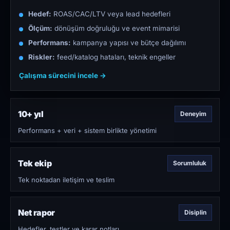
Hedef:
ROAS/CAC/LTV veya lead hedefleri
Ölçüm:
dönüşüm doğruluğu ve event mimarisi
Performans:
kampanya yapısı ve bütçe dağılımı
Riskler:
feed/katalog hataları, teknik engeller
Çalışma sürecini incele →
10+ yıl
Deneyim
Performans + veri + sistem birlikte yönetimi
Tek ekip
Sorumluluk
Tek noktadan iletişim ve teslim
Net rapor
Disiplin
Hedefler, testler ve karar notları