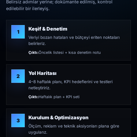
Belirsiz adımlar yerine; dokümante edilmiş, kontrol
edilebilir bir ilerleyiş.
Keşif & Denetim
1
Veriyi bozan hataları ve bütçeyi eriten noktaları
belirleriz.
Çıktı:
Öncelik listesi + kısa denetim notu
Yol Haritası
2
4–8 haftalık planı, KPI hedeflerini ve testleri
netleştiririz.
Çıktı:
Haftalık plan + KPI seti
Kurulum & Optimizasyon
3
Ölçüm, reklam ve teknik aksiyonları plana göre
uygularız.