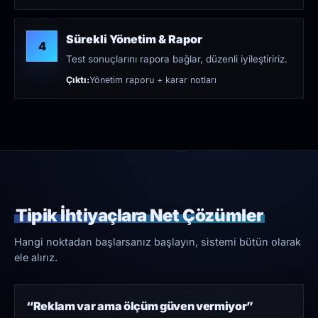
Sürekli Yönetim & Rapor
4
Test sonuçlarını rapora bağlar, düzenli iyileştiririz.
Çıktı:
Yönetim raporu + karar notları
Tipik İhtiyaçlara Net Çözümler
Hangi noktadan başlarsanız başlayın, sistemi bütün olarak
ele alırız.
“Reklam var ama ölçüm güven vermiyor”