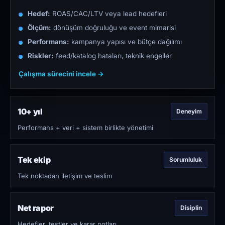
Hedef:
ROAS/CAC/LTV veya lead hedefleri
Ölçüm:
dönüşüm doğruluğu ve event mimarisi
Performans:
kampanya yapısı ve bütçe dağılımı
Riskler:
feed/katalog hataları, teknik engeller
Çalışma sürecini incele →
10+ yıl
Deneyim
Performans + veri + sistem birlikte yönetimi
Tek ekip
Sorumluluk
Tek noktadan iletişim ve teslim
Net rapor
Disiplin
Hedefler, testler ve karar notları