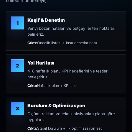
edilebilir bir ilerleyiş.
Keşif & Denetim
1
Veriyi bozan hataları ve bütçeyi eriten noktaları
belirleriz.
Çıktı:
Öncelik listesi + kısa denetim notu
Yol Haritası
2
4–8 haftalık planı, KPI hedeflerini ve testleri
netleştiririz.
Çıktı:
Haftalık plan + KPI seti
Kurulum & Optimizasyon
3
Ölçüm, reklam ve teknik aksiyonları plana göre
uygularız.
Çıktı:
Stabil kurulum + ilk optimizasyon seti